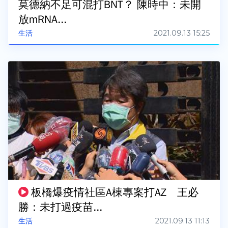
莫德納不足可混打BNT？ 陳時中：未開
放mRNA...
2021.09.13 15:25
生活
板橋爆疫情社區A棟專案打AZ 王必
勝：未打過疫苗...
2021.09.13 11:13
生活