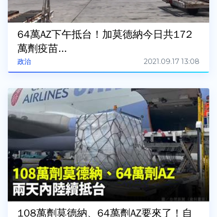
64萬AZ下午抵台！加莫德納今日共172
萬劑疫苗...
2021.09.17 13:08
政治
108萬劑莫德納、64萬劑AZ要來了！自