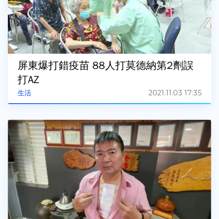
屏東爆打錯疫苗 88人打莫德納第2劑誤
打AZ
2021.11.03 17:35
生活