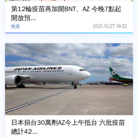
第12輪疫苗再加開BNT、AZ 今晚7點起
開放預...
2021.10.27 18:52
生活
日本捐台30萬劑AZ今上午抵台 六批疫苗
總計42...