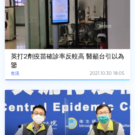
英打2劑疫苗確診率反較高 醫籲台引以為
鑒
2021.10.30 18:05
生活