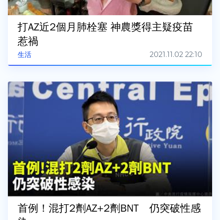
打AZ近2個月肺栓塞 神農獎得主疑疫苗
惹禍
2021.11.02 22:10
生活
首例！混打2劑AZ+2劑BNT 仍突破性感