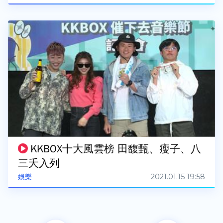
KKBOX十大風雲榜 田馥甄、瘦子、八
三夭入列
2021.01.15 19:58
娛樂