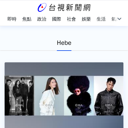
即時
焦點
政治
國際
社會
娛樂
生活
氣象
Hebe