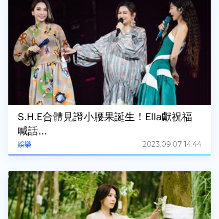
S.H.E合體見證小腰果誕生！Ella獻祝福
喊話...
2023.09.07 14:44
娛樂