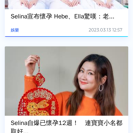
Selina宣布懷孕 Hebe、Ella驚嘆：老...
2023.03.13 12:57
娛樂
Selina自爆已懷孕12週！ 連寶寶小名都
取好...