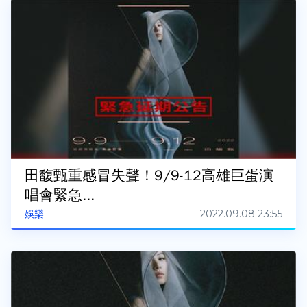
田馥甄重感冒失聲！9/9-12高雄巨蛋演
唱會緊急...
2022.09.08 23:55
娛樂