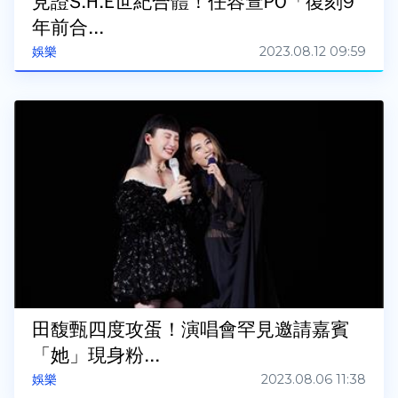
見證S.H.E世紀合體！任容萱PO「復刻9
年前合...
2023.08.12 09:59
娛樂
田馥甄四度攻蛋！演唱會罕見邀請嘉賓
「她」現身粉...
2023.08.06 11:38
娛樂