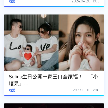
2024.04.20 11:05
娛樂
Selina生日公開一家三口全家福！ 「小
腰果」...
2023.11.01 13:06
娛樂