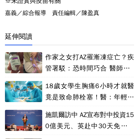
※未證實與疫苗有關
嘉義／綜合報導 責任編輯／陳盈真
延伸閱讀
作家之女打AZ罹漸凍症亡？疾
管署駁：恐時間巧合 醫師提2
點佐證
18歲女學生胸痛6小時才就醫
竟是致命肺栓塞！醫：年輕人
也可能發生
施凱爾訪中 AZ宣布對中投資15
0億美元、英赴中30天免簽拍
板