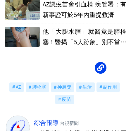
AZ認疫苗會引血栓 疾管署：有
新事證可於5年內重提救濟
他「大腿水腫」就醫竟是肺栓
塞！醫揭「5大跡象」別不當一
回事
AZ
肺栓塞
神農獎
生活
副作用
疫苗
綜合報導
台視新聞