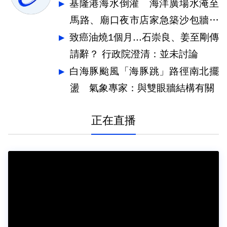
基隆港海水倒灌 海洋廣場水淹至
馬路、廟口夜市店家急築沙包牆擋
水
致癌油燒1個月...石崇良、姜至剛傳
請辭？ 行政院澄清：並未討論
白海豚颱風「海豚跳」路徑南北擺
盪 氣象專家：與雙眼牆結構有關
正在直播