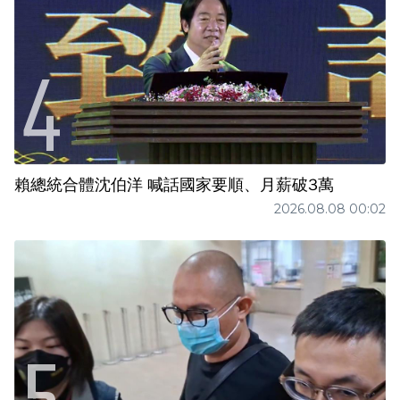
賴總統合體沈伯洋 喊話國家要順、月薪破3萬
2026.08.08 00:02