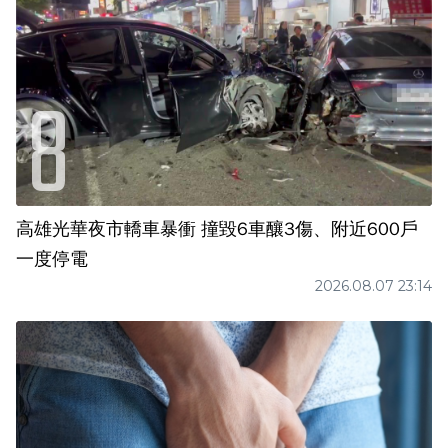
高雄光華夜市轎車暴衝 撞毀6車釀3傷、附近600戶
一度停電
2026.08.07 23:14