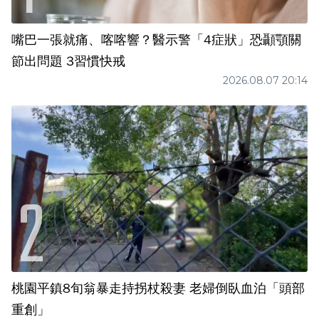
嘴巴一張就痛、喀喀響？醫示警「4症狀」恐顳顎關
節出問題 3習慣快戒
2026.08.07 20:14
桃園平鎮8旬翁暴走持拐杖殺妻 老婦倒臥血泊「頭部
重創」