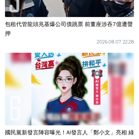
包租代管龍頭兆基爆公司債跳票 前董座涉吞7億遭聲
押
2026.08.07 22:28
國民黨新發言陣容曝光！AI發言人「鄭小文」亮相 綠