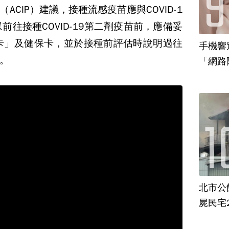
CIP）建議，接種流感疫苗應與COVID-1
前往接種COVID-19第二劑疫苗前，應備妥
紀錄卡」及健保卡，並於接種前評估時說明過往
手機響
。
「網路
場
北市公
屍民宅