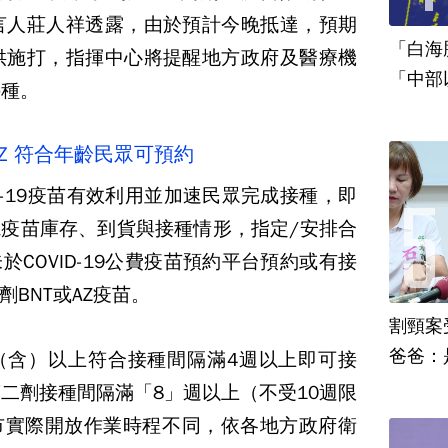
言人莊人祥透露，由於預計今晚抵達，預期
「白海
供施打，指揮中心將提醒地方政府及醫療機
「中部
接種。
AZ 符合年齡民眾可預約
D-19疫苗有效利用並加速民眾完成接種，即
疫苗庫存、到貨與接種情形，指定/安排合
COVID-19公費疫苗預約平台預約或有接
BNT或AZ疫苗。
割頸案
爸爸：
歲（含）以上符合接種間隔滿4週以上即可接
第二劑接種間隔滿「8」週以上（不受10週限
市實際開放作業時程不同，依各地方政府衛