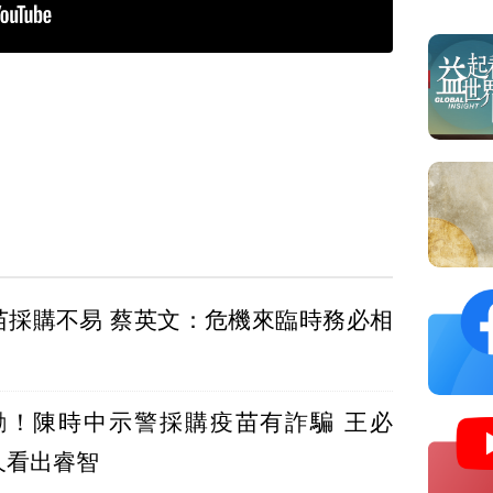
苗採購不易 蔡英文：危機來臨時務必相
勸！陳時中示警採購疫苗有詐騙 王必
久看出睿智