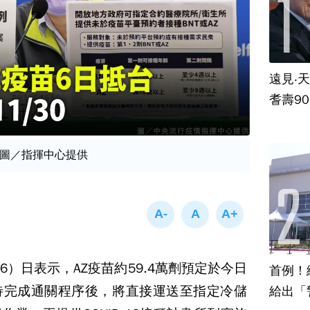
遠見‧
耆壽9
圖／指揮中心提供
）日表示，AZ疫苗約59.4萬劑預定於今日
首例！
待完成通關程序後，將直接運送至指定冷儲
給出「