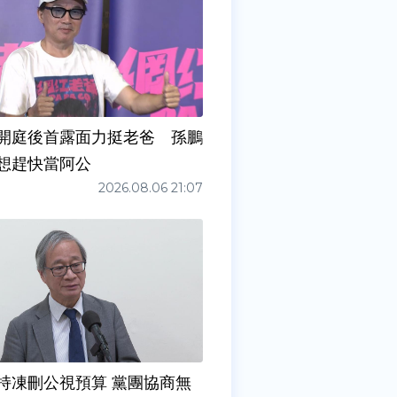
開庭後首露面力挺老爸 孫鵬
想趕快當阿公
2026.08.06 21:07
持凍刪公視預算 黨團協商無