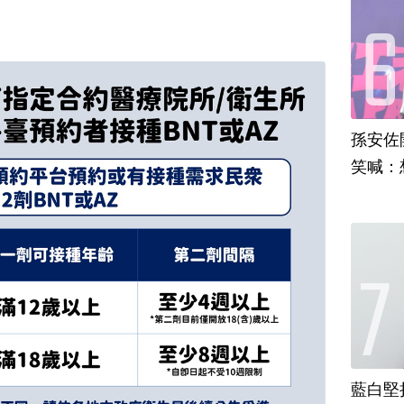
孫安佐
笑喊：
藍白堅