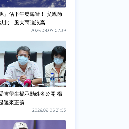
豚」估下午發海警！ 父親節
以北」風大雨強浪高
2026.08.07 07:39
受害學生楊承勳姓名公開 楊
是遲來正義
2026.08.06 21:03