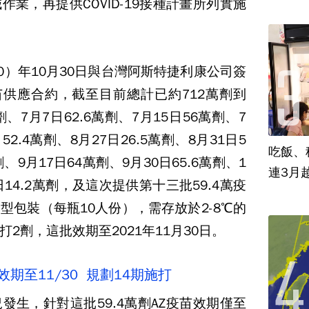
業，再提供COVID-19接種計畫所列實施
0）年10月30日與台灣阿斯特捷利康公司簽
19疫苗供應合約，截至目前總計已約712萬劑到
劑、7月7日62.6萬劑、7月15日56萬劑、7
52.4萬劑、8月27日26.5萬劑、8月31日5
吃飯、租
劑、9月17日64萬劑、9月30日65.6萬劑、1
連3月
4日14.2萬劑，及這次提供第十三批59.4萬疫
型包裝（每瓶10人份），需存放於2-8℃的
2劑，這批效期至2021年11月30日。
效期至11/30 規劃14期施打
發生，針對這批59.4萬劑AZ疫苗效期僅至