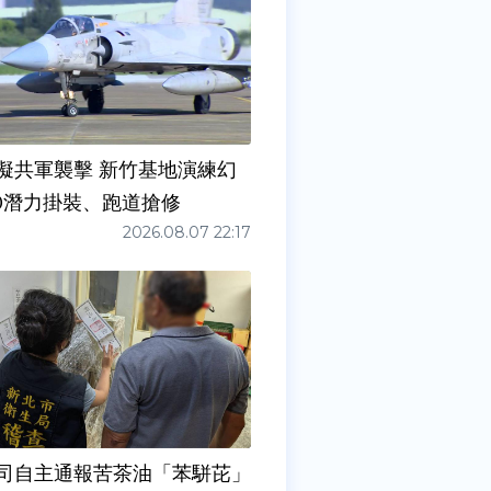
擬共軍襲擊 新竹基地演練幻
00潛力掛裝、跑道搶修
2026.08.07 22:17
司自主通報苦茶油「苯駢芘」