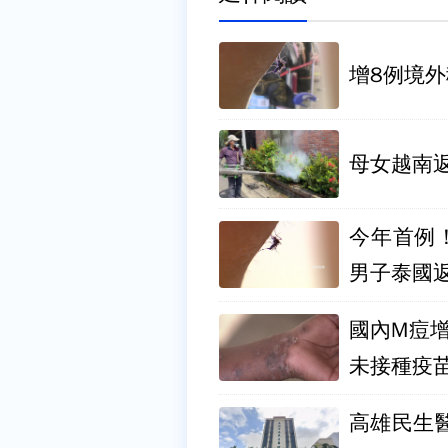
增8例境
母女越南
今年首例
男子泰國
國內M痘增
未接種疫
高雄民生