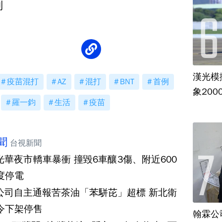
列
漢光模
疫苗混打
AZ
混打
BNT
首例
象20
羅一鈞
生活
疫苗
聞
台視新聞
光華夜市轎車暴衝 撞毀6車釀3傷、附近600
度停電
公司自主通報苦茶油「苯駢芘」超標 新北衛
令下架停售
翰霖公