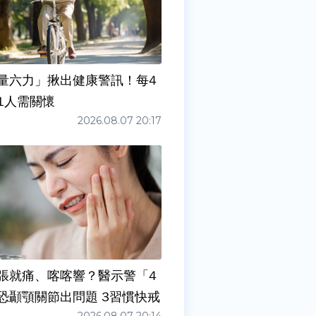
量六力」揪出健康警訊！每4
1人需關懷
2026.08.07 20:17
張就痛、喀喀響？醫示警「4
症狀」恐顳顎關節出問題 3習慣快戒