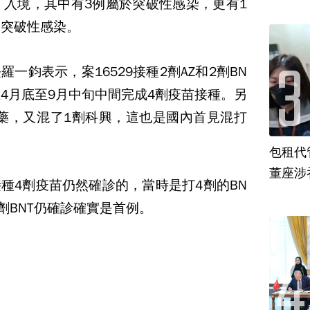
31）入境，其中有3例屬於突破性感染，更有1
T仍突破性感染。
一鈞表示，案16529接種2劑AZ和2劑BN
在4月底至9月中旬中間完成4劑疫苗接種。另
劑國藥，又混了1劑科興，這也是國內首見混打
包租代
董座涉
種4劑疫苗仍然確診的，當時是打4劑的BN
2劑BNT仍確診確實是首例。