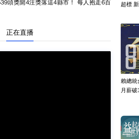
539頭獎開4注獎落這4縣市！ 每人抱走6百
超標 
正在直播
賴總統
月薪破