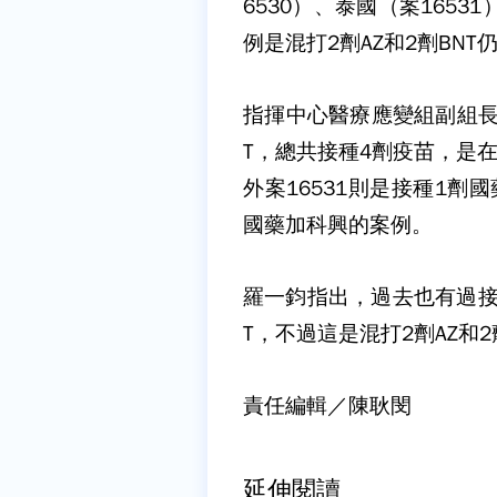
6530）、泰國（案165
例是混打2劑AZ和2劑BN
指揮中心醫療應變組副組長羅
T，總共接種4劑疫苗，是
外案16531則是接種1
國藥加科興的案例。
羅一鈞指出，過去也有過接
T，不過這是混打2劑AZ和
責任編輯／陳耿閔
延伸閱讀