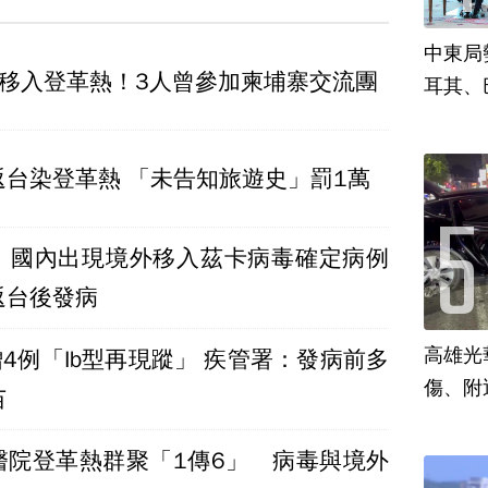
中東局
外移入登革熱！3人曾參加柬埔寨交流團
耳其、
返台染登革熱 「未告知旅遊史」罰1萬
！國內出現境外移入茲卡病毒確定病例
返台後發病
高雄光
4例「Ib型再現蹤」 疾管署：發病前多
傷、附
苗
醫院登革熱群聚「1傳6」 病毒與境外