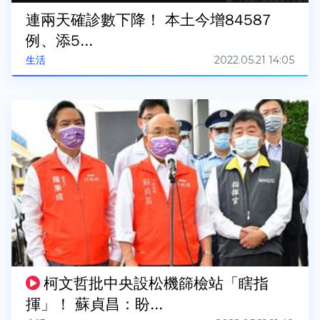
連兩天確診數下降！ 本土今增84587
例、添5...
2022.05.21 14:05
生活
柯文哲批中央設松機篩檢站「瞎指
揮」！ 蘇貞昌：盼...