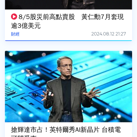
8/5股災前高點賣股 黃仁勳7月套現
逾3億美元
2024.08.12 21:27
財經
搶輝達市占！英特爾秀AI新晶片 台積電