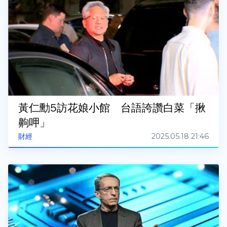
黃仁勳5訪花娘小館 台語誇讚白菜「揪
齁呷」
2025.05.18 21:46
財經