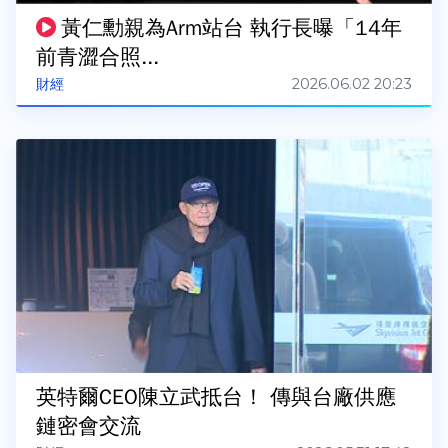
黃仁勳親為Arm站台 執行長曝「14年
前青澀合照...
2026.06.02 20:23
財經
英特爾CEO陳立武抵台！ 傳與台廠供應
鏈密會交流