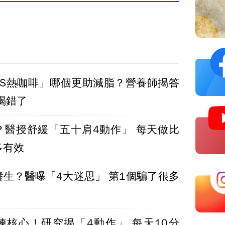
VS熱咖啡」哪個更助減脂？營養師揭答
喝錯了
？醫授舒緩「五十肩4動作」 每天做比
多有效
醫曝「4大迷思」 第1個騙了很多
練核心！研究揭「4動作」 每天10分