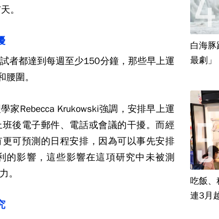
7
天。
擾
白海豚
最劇」
試者都達到每週至少
150
分鐘，那些早上運
和腰圍。
理學家
Rebecca Krukowski
強調，安排早上運
上班後電子郵件、電話或會議的干擾。而經
有更可預測的日程安排，因為可以事先安排
利的影響，這些影響在這項研究中未被測
力。
吃飯、租
連3月
究