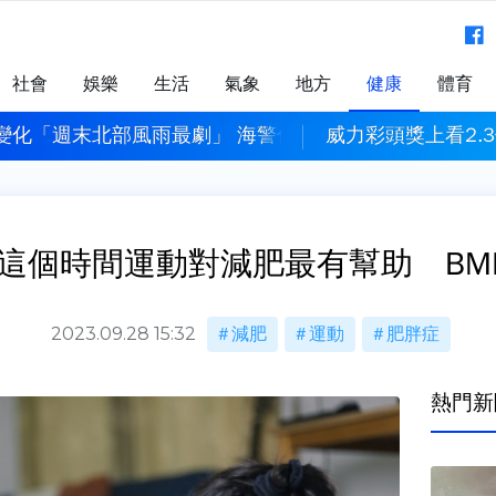
社會
娛樂
生活
氣象
地方
健康
體育
變化「週末北部風雨最劇」 海警估明下午發布
威力彩頭獎上看2.3
這個時間運動對減肥最有幫助 BM
2023.09.28 15:32
減肥
運動
肥胖症
熱門新