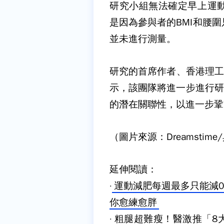
研究小組無法確定早上運
是因為參與者的
BMI
和腰圍
並未進行測量。
研究的首席作者、香港理工
示，該團隊將進一步進行研
的潛在關聯性，以進一步鞏
（圖片來源：Dreamstim
延伸閱讀：
·
運動減肥每週最多只能減0
你愈練愈胖
·
粗腿超難瘦！醫激推「8