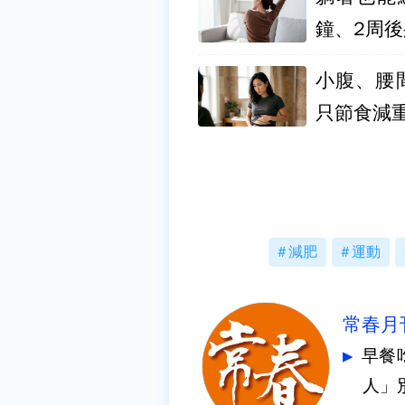
鐘、2周
小腹、腰
只節食減
減肥
運動
常春月
早餐
人」