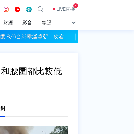
1
LIVE直播
財經
影音
專題
億 8/6台彩幸運獎號一次看
割頸案受害學生楊
I和腰圍都比較低
聞