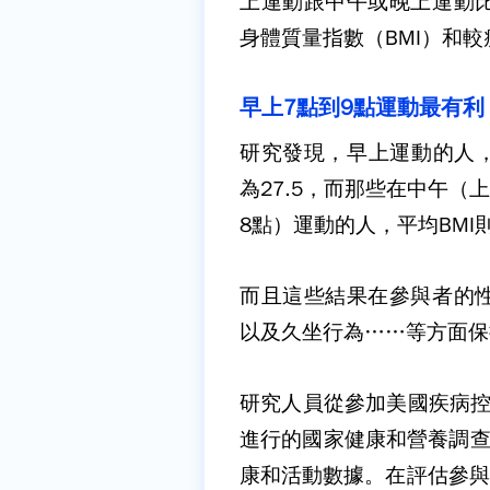
上運動跟中午或晚上運動
身體質量指數（
BMI
）和較
早上
7
點到
9
點運動最有利
研究發現，早上運動的人
為
27.5
，而那些在中午（
8
點）運動的人，平均
BMI
而且這些結果在參與者的
以及久坐行為
……
等方面保
研究人員從參加美國疾病
進行的國家健康和營養調
康和活動數據。在評估參與