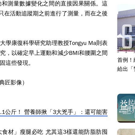
動和測量數據變化之間的直接因果關係。這
只在活動追蹤期之前進行了測量，而在之後
大學康復科學研究助理教授
Tongyu Ma
則表
究，以確定早上運動和減少
BMI
和腰圍之間
首例！
固這些發現。
給出「
e/典匠影像）
.1公斤！ 營養師揪「3大兇手」：還可能害
大食材」瘦腿必吃 尤其這3樣還能防脂肪囤