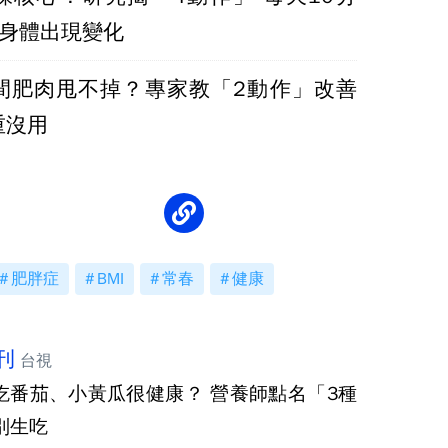
後身體出現變化
間肥肉甩不掉？專家教「2動作」改善
重沒用
肥胖症
BMI
常春
健康
刊
台視
吃番茄、小黃瓜很健康？ 營養師點名「3種
別生吃