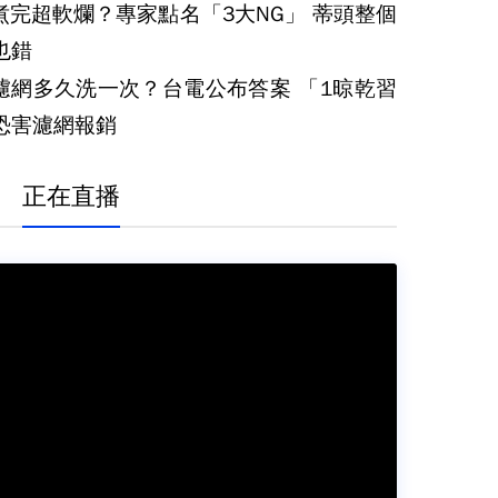
煮完超軟爛？專家點名「3大NG」 蒂頭整個
也錯
濾網多久洗一次？台電公布答案 「1晾乾習
恐害濾網報銷
正在直播