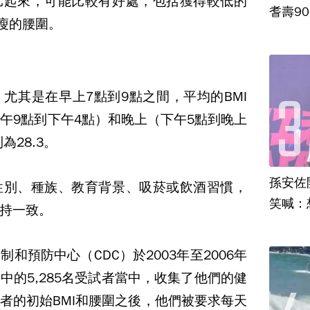
比起來，可能比較有好處，包括獲得較低的
耆壽9
瘦的腰圍。
，尤其是在早上
7
點到
9
點之間，平均的
BMI
上午
9
點到下午
4
點）和晚上（下午
5
點到晚上
則為
28.3
。
孫安佐
性別、種族、教育背景、吸菸或飲酒習慣，
笑喊：
持一致。
控制和預防中心（
CDC
）於
2003
年至
2006
年
查中的
5,285
名受試者當中，收集了他們的健
者的初始
BMI
和腰圍之後，他們被要求每天