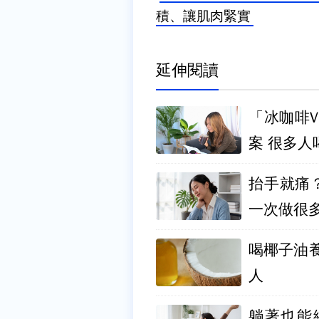
積、讓肌肉緊實
延伸閱讀
「冰咖啡
案 很多人
抬手就痛
一次做很
喝椰子油養生？
人
躺著也能