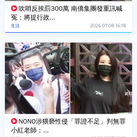
吹哨反挨罰300萬 南僑集團發重訊喊
冤：將提行政...
2026.07.08 16:18
生活
NONO涉猥褻性侵「罪證不足」判無罪
小紅老師：...