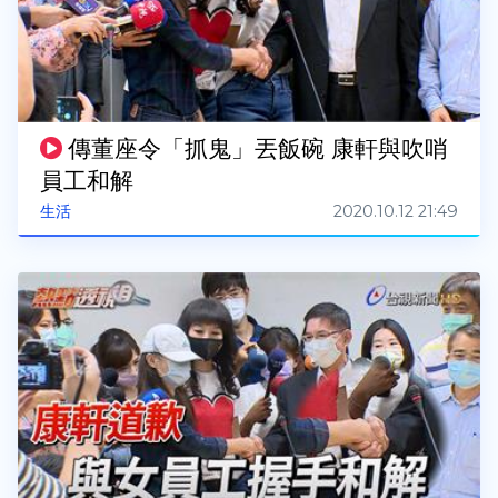
傳董座令「抓鬼」丟飯碗 康軒與吹哨
員工和解
2020.10.12 21:49
生活