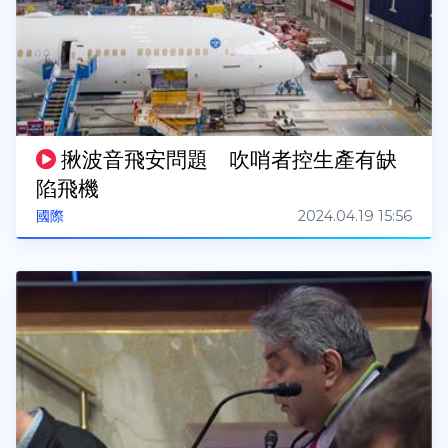
揪波音飛安問題 吹哨者控生產有缺
陷飛機
2024.04.19 15:56
國際