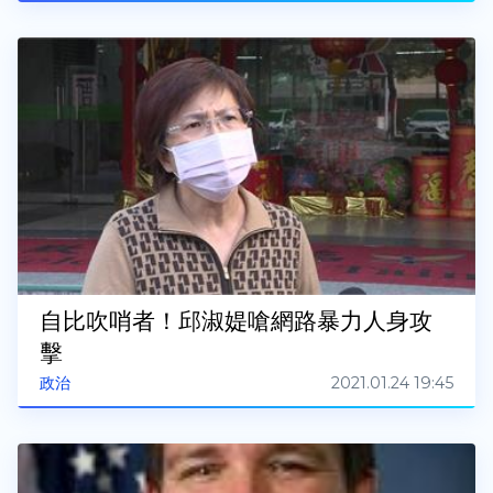
自比吹哨者！邱淑媞嗆網路暴力人身攻
擊
2021.01.24 19:45
政治