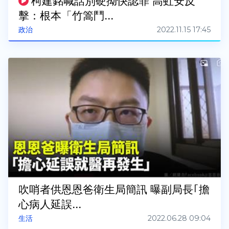
柯建銘喊話別硬拗快認罪 高虹安反
擊：根本「竹篙鬥...
2022.11.15 17:45
政治
吹哨者供恩恩爸衛生局簡訊 曝副局長｢擔
心病人延誤...
2022.06.28 09:04
生活