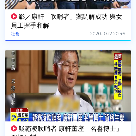
影／康軒「吹哨者」案調解成功 與女
員工握手和解
2020.10.12 20:46
社會
疑霸凌吹哨者 康軒董座「名譽博士」