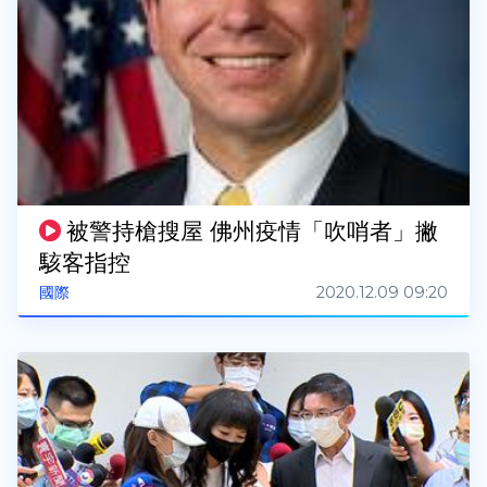
被警持槍搜屋 佛州疫情「吹哨者」撇
駭客指控
2020.12.09 09:20
國際