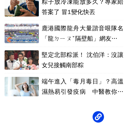
粽子放冷凍能放多久？專家給
答案了 冒1變化快丟
鹿港國際龍舟大量諧音哏隊名
「龍ㄉㄧㄡˇ隔壁船」網友笑到
噴飯
堅定北部粽派！ 沈伯洋：沒讓
女兒接觸南部粽
端午進入「毒月毒日」？高溫
濕熱易引發疫病 中醫教你清
暑防病