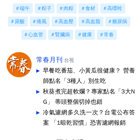
端午
粽子
肉粽
食材
高嘌呤
尿酸
痛風
高血壓
高血脂
糖尿病
心血管
腎臟病
健康
常春
常春月刊
台視
早餐吃番茄、小黃瓜很健康？ 營養
師點名「3種人」別生吃
秋葵煮完超軟爛？專家點名「3大N
G」 蒂頭整個切掉也錯
冷氣濾網多久洗一次？台電公布答
案 「1晾乾習慣」恐害濾網報銷