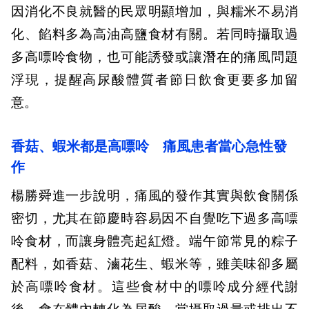
因消化不良就醫的民眾明顯增加，與糯米不易消
化、餡料多為高油高鹽食材有關。若同時攝取過
多高嘌呤食物，也可能誘發或讓潛在的痛風問題
浮現，提醒高尿酸體質者節日飲食更要多加留
意。
香菇、蝦米都是高嘌呤 痛風患者當心急性發
作
楊勝舜進一步說明，痛風的發作其實與飲食關係
密切，尤其在節慶時容易因不自覺吃下過多高嘌
呤食材，而讓身體亮起紅燈。端午節常見的粽子
配料，如香菇、滷花生、蝦米等，雖美味卻多屬
於高嘌呤食材。這些食材中的嘌呤成分經代謝