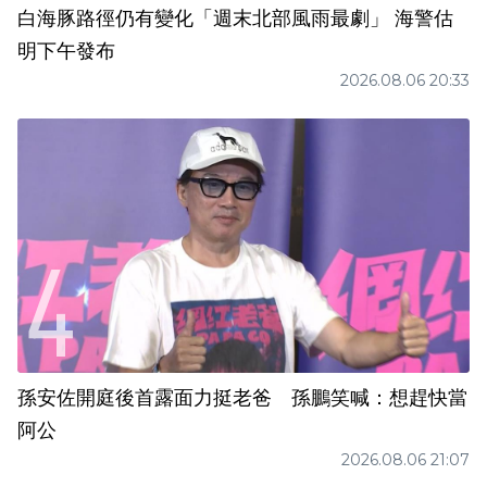
白海豚路徑仍有變化「週末北部風雨最劇」 海警估
明下午發布
2026.08.06 20:33
孫安佐開庭後首露面力挺老爸 孫鵬笑喊：想趕快當
阿公
2026.08.06 21:07