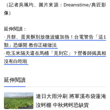
（記者吳珮均、圖片來源：Dreamstime/典匠影
像）
延伸閱讀：
·
月餅、蛋黃酥別放微波爐加熱！台電警告「這1
類」恐爆開 教你正確做法
·
吃玉米隔天還在馬桶「見到它」？營養師揭真相
沒有白吃啦
延伸閱讀
連日大雨沖刷 將軍溪布袋蓮淹
沒蚵棚 中秋烤蚵恐缺貨