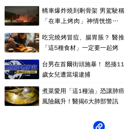
轎車爆炸燒到剩骨架 男駕駛稱
「在車上烤肉」神情恍惚被救
出
吃完燒烤冒痘、腸胃脹？ 醫推
「這5種食材」一定要一起烤
台男在首爾街頭施暴！ 怒揍11
歲女兒遭當場逮捕
煮菜愛用「這1種油」恐讓肺癌
風險飆升！醫揭6大肺部警訊