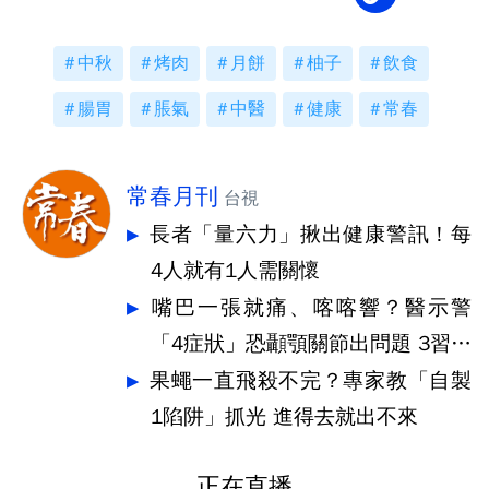
中秋
烤肉
月餅
柚子
飲食
腸胃
脹氣
中醫
健康
常春
常春月刊
台視
長者「量六力」揪出健康警訊！每
4人就有1人需關懷
嘴巴一張就痛、喀喀響？醫示警
「4症狀」恐顳顎關節出問題 3習慣
快戒
果蠅一直飛殺不完？專家教「自製
1陷阱」抓光 進得去就出不來
正在直播