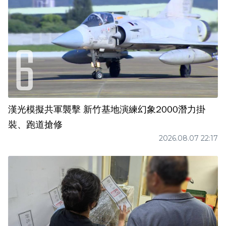
漢光模擬共軍襲擊 新竹基地演練幻象2000潛力掛
裝、跑道搶修
2026.08.07 22:17