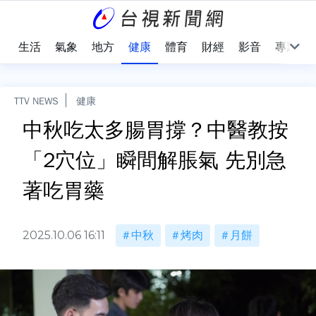
樂
生活
氣象
地方
健康
體育
財經
影音
專題
TTV NEWS
健康
中秋吃太多腸胃撐？中醫教按
「2穴位」瞬間解脹氣 先別急
著吃胃藥
2025.10.06 16:11
中秋
烤肉
月餅