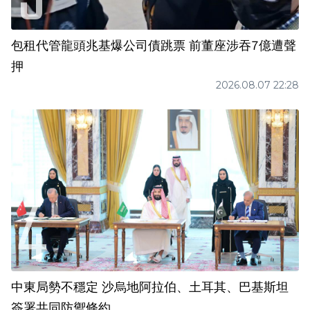
包租代管龍頭兆基爆公司債跳票 前董座涉吞7億遭聲
押
2026.08.07 22:28
中東局勢不穩定 沙烏地阿拉伯、土耳其、巴基斯坦
簽署共同防禦條約