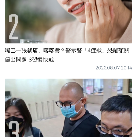
嘴巴一張就痛、喀喀響？醫示警「4症狀」恐顳顎關
節出問題 3習慣快戒
2026.08.07 20:14