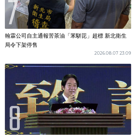
翰霖公司自主通報苦茶油「苯駢芘」超標 新北衛生
局令下架停售
2026.08.07 23:09