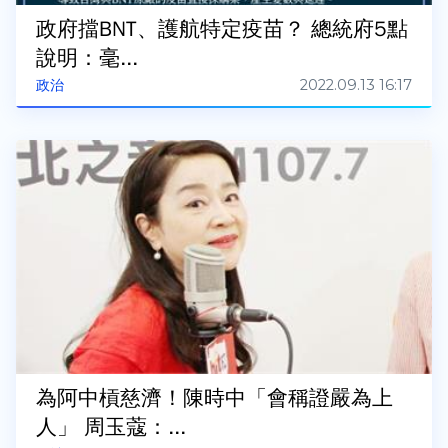
政府擋BNT、護航特定疫苗？ 總統府5點
說明：毫...
2022.09.13 16:17
政治
為阿中槓慈濟！陳時中「會稱證嚴為上
人」 周玉蔻：...