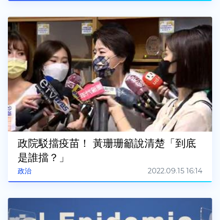
政院駁擋疫苗！ 黃珊珊籲說清楚「到底
是誰擋？」
2022.09.15 16:14
政治