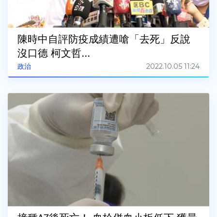
陳時中自評防疫成績遭嗆「去死」反說
沒口德 柯文哲...
2022.10.05 11:24
政治