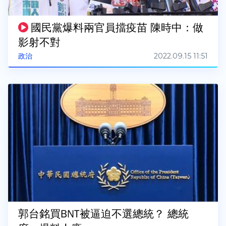
國民黨爆料兩官員擋疫苗 陳時中：做
影射不對
2022.09.15 11:51
政治
郭台銘買BNT被逼迫不選總統？ 總統