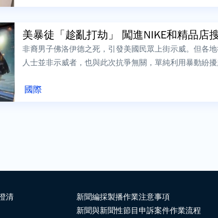
美暴徒「趁亂打劫」 闖進NIKE和精品店
非裔男子佛洛伊德之死，引發美國民眾上街示威。但各地
人士並非示威者，也與此次抗爭無關，單純利用暴動紛擾
集的麥迪遜大道，一間間精品店慘遭洗劫；芝...
國際
澄清
新聞編採製播作業注意事項
新聞與新聞性節目申訴案件作業流程