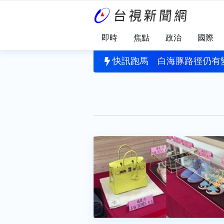
即時
焦點
政治
國際
刪公視預算 黨團協商無結果全保留
快訊跑馬
白海豚路徑仍有