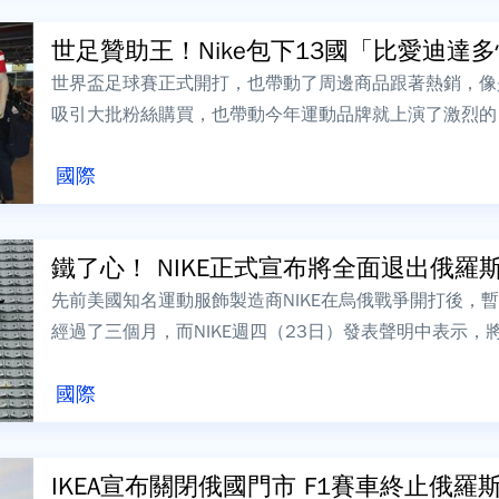
世足贊助王！Nike包下13國「比愛迪達多快
世界盃足球賽正式開打，也帶動了周邊商品跟著熱銷，像
吸引大批粉絲購買，也帶動今年運動品牌就上演了激烈的
世足球衣供應鏈多年的台灣紡織廠，也看好球...
國際
鐵了心！ NIKE正式宣布將全面退出俄羅
先前美國知名運動服飾製造商NIKE在烏俄戰爭開打後，
經過了三個月，而NIKE週四（23日）發表聲明中表示
後，引發西方國家全面制裁與國際...
國際
IKEA宣布關閉俄國門市 F1賽車終止俄羅斯站