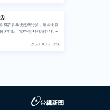
搜刮
卻有許多暴徒趁機行搶，這些不肖
趁火打劫。當中包括紐約精品店聚
2020.06.02 18:56