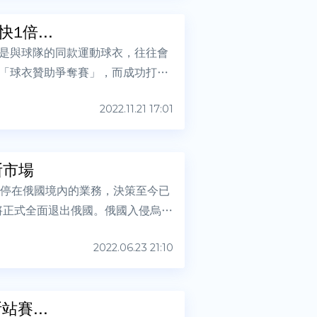
1倍...
是與球隊的同款運動球衣，往往會
「球衣贊助爭奪賽」，而成功打入
2022.11.21 17:01
斯市場
暫停在俄國境內的業務，決策至今已
，將正式全面退出俄國。俄國入侵烏國
2022.06.23 21:10
賽...