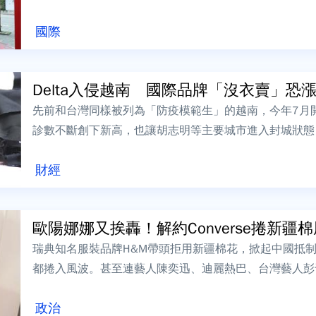
新版虛實視訊會議程式，搶攻新商機。...
國際
Delta入侵越南 國際品牌「沒衣賣」恐
先前和台灣同樣被列為「防疫模範生」的越南，今年7月開始
診數不斷創下新高，也讓胡志明等主要城市進入封城狀態
際許多製鞋、服飾生產線都在越南，預...
財經
歐陽娜娜又挨轟！解約Converse捲新疆
瑞典知名服裝品牌H&M帶頭拒用新疆棉花，掀起中國抵制潮，包
都捲入風波。甚至連藝人陳奕迅、迪麗熱巴、台灣藝人彭
聲明表態，停止與「...
政治