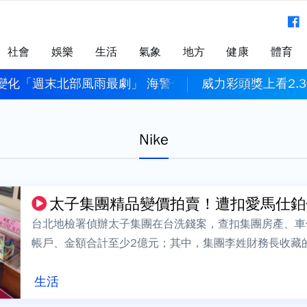
社會
娛樂
生活
氣象
地方
健康
體育
變化「週末北部風雨最劇」 海警估明下午發布
威力彩頭獎上看2.3
Nike
太子集團精品變價拍賣！遭扣愛馬仕鉑金包、
台北地檢署偵辦太子集團在台洗錢案，查扣集團房產、車
帳戶、金額合計至少2億元；其中，集團李姓財務長收藏
務部行政執行署今（3）日上午進行變價拍...
生活