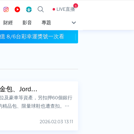
1
LIVE直播
財經
影音
專題
億 8/6台彩幸運獎號一次看
割頸案受害學生楊
Jord...
位及豪車等資產，另扣押60個銀行
的精品包、限量球鞋也遭查扣。法
2026.02.03 13:11