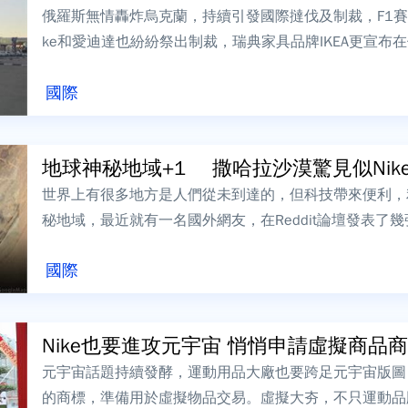
俄羅斯無情轟炸烏克蘭，持續引發國際撻伐及制裁，F1賽
ke和愛迪達也紛紛祭出制裁，瑞典家具品牌IKEA更宣
潮。IKEA宣布關閉俄羅斯門市...
國際
地球神秘地域+1 撒哈拉沙漠驚見似Nike的
世界上有很多地方是人們從未到達的，但科技帶來便利，利
秘地域，最近就有一名國外網友，在Reddit論壇發表了幾
沙漠發現一片藍色區域呈...
國際
Nike也要進攻元宇宙 悄悄申請虛擬商品
元宇宙話題持續發酵，運動用品大廠也要跨足元宇宙版圖！
的商標，準備用於虛擬物品交易。虛擬大夯，不只運動品