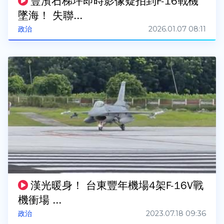
豐濱石梯坪即時影像疑拍到F-16戰機
墜海！ 失聯...
2026.01.07 08:11
政治
漢光暖身！ 台東豐年機場4架F-16V戰
機衝場 ...
2023.07.18 09:36
政治