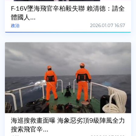
F-16V墜海飛官辛柏毅失聯 賴清德：請全
體國人...
2026.01.07 16:57
政治
海巡搜救畫面曝 海象惡劣頂9級陣風全力
搜索飛官辛...