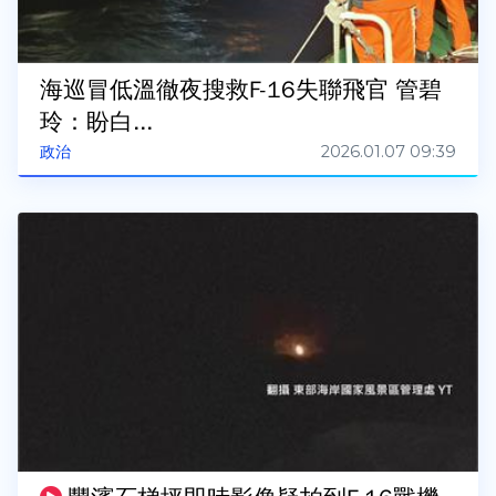
海巡冒低溫徹夜搜救F-16失聯飛官 管碧
玲：盼白...
2026.01.07 09:39
政治