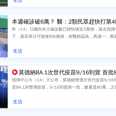
生活
本週確診破6萬？ 醫：2類民眾趕快打第4
昨（14）日國內本土確診數已經快接近5萬例，過去指
下，最高單日可能會到6萬例，有醫師認為，再過一、兩
師黃立民則推估，目前疫情正處於高原期，...
生活
莫德納BA.1次世代疫苗9/16到貨 首批80
指揮中心今（14）天公布，莫德納雙價次世代疫苗9/1
是BA.1的雙價疫苗，9/16到貨第一批，數量是80萬
個疫苗是全新的，不是舊疫苗，...
生活