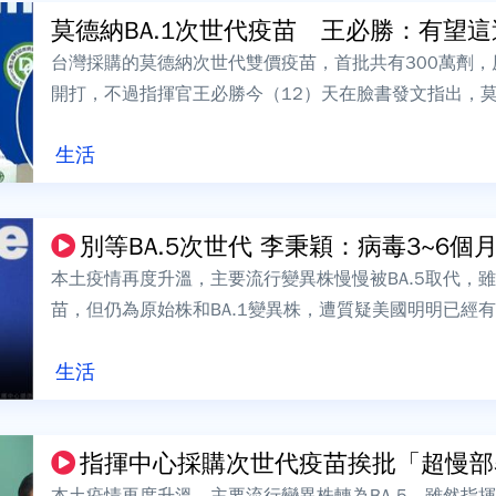
莫德納BA.1次世代疫苗 王必勝：有望
台灣採購的莫德納次世代雙價疫苗，首批共有300萬劑，
開打，不過指揮官王必勝今（12）天在臉書發文指出，莫
這週到貨，完成檢驗之後，就會提...
生活
別等BA.5次世代 李秉穎：病毒3~6
本土疫情再度升溫，主要流行變異株慢慢被BA.5取代，
苗，但仍為原始株和BA.1變異株，遭質疑美國明明已經有
沒有購買，指揮中心根本「超慢...
生活
指揮中心採購次世代疫苗挨批「超慢部署
本土疫情再度升溫，主要流行變異株轉為BA.5，雖然指