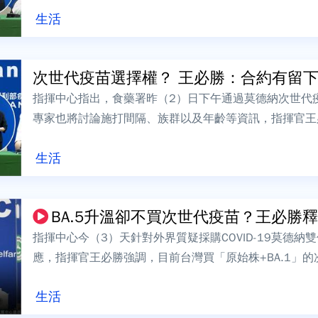
生活
次世代疫苗選擇權？ 王必勝：合約有留
指揮中心指出，食藥署昨（2）日下午通過莫德納次世代疫苗「
專家也將討論施打間隔、族群以及年齡等資訊，指揮官王
約疫苗的選擇權都保有空間。對...
生活
BA.5升溫卻不買次世代疫苗？王必勝釋疑
指揮中心今（3）天針對外界質疑採購COVID-19莫德
應，指揮官王必勝強調，目前台灣買「原始株+BA.1」的次
都有用，後續會再關注國...
生活