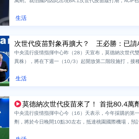
萬劑。就怕國內因此出現BA.1次世代疫苗緩打潮，ACIP
疫苗只是對BA.5...
生活
次世代疫苗對象再擴大？ 王必勝：已請A
中央流行疫情指揮中心昨（28）天宣布，莫德納次世代雙價疫苗
異株），將在下週一（10/3）起開放第二階段施打，接
人員以及50歲以上成人...
生活
莫德納次世代疫苗來了！ 首批80.4萬劑
中央流行疫情指揮中心今（16）天表示，今年採購的第一
劑，將於今日晚間10點30左右，抵達桃園國際機場，預
提供65歲以上長者、長照機構住...