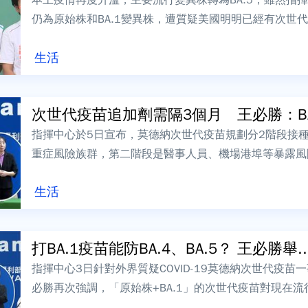
仍為原始株和BA.1變異株，遭質疑美國明明已經有次世代的
灣沒有購買，指揮中心根本...
生活
次世代疫苗追加劑需隔3個月 王必勝：BA.
指揮中心於5日宣布，莫德納次世代疫苗規劃分2階段接種
重症風險族群，第二階段是醫事人員、機場港埠等暴露風
（7）日指出，不論前面施打何種疫苗，追...
生活
打BA.1疫苗能防BA.4、BA.5？ 王必勝舉..
指揮中心3日針對外界質疑COVID-19莫德納次世代疫
必勝再次強調，「原始株+BA.1」的次世代疫苗對現在流行
另外，指揮中心也將持...