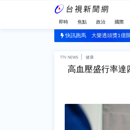
即時
焦點
政治
國際
園犯案
」揪出健康警訊！每4人就有1人需關懷
快訊跑馬
大樂透頭獎1億開
TTV NEWS
健康
高血壓盛行率達