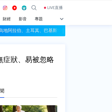
LIVE直播
財經
影音
專題
沙烏地阿拉伯、土耳其、巴基斯坦簽署共同防禦條約
今彩539頭獎開4注獎
無症狀、易被忽略
聞