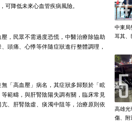
，可降低未來心血管疾病風險。
中東局
耳其、
血壓，民眾不需過度恐慌，中醫治療除協助
暈、頭痛、心悸等伴隨症狀進行整體調理，
並無「高血壓」病名，其症狀多歸類於「眩
」等範疇，與肝腎陰陽失調有關，臨床常見
陽亢、肝腎陰虛、痰濁中阻等，治療原則依
高雄光
傷、附