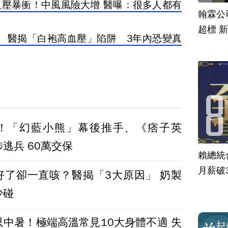
血壓暴衝！中風風險大增 醫曝：很多人都有
翰霖公
超標 
 醫揭「白袍高血壓」陷阱 3年內恐變真
！「幻藍小熊」幕後推手、《痞子英
逃兵 60萬交保
賴總統
月薪破
好了卻一直咳？醫揭「3大原因」 奶製
少碰
只中暑！極端高溫常見10大身體不適 失