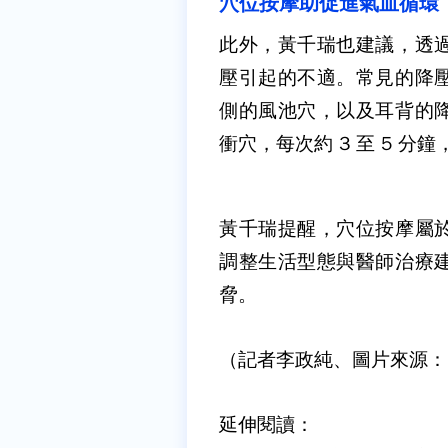
穴位按摩助促進氣血循環
此外，黃千瑞也建議，透
壓引起的不適。常見的降
側的風池穴，以及耳背的
衝穴，每次約
3
至
5
分鐘
黃千瑞提醒，穴位按摩屬
調整生活型態與醫師治療
脅。
（記者李政純、圖片來源：Dr
延伸閱讀：