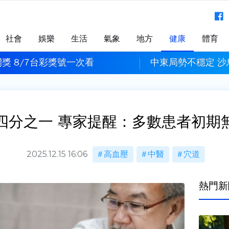
社會
娛樂
生活
氣象
地方
健康
體育
獎 8/7台彩獎號一次看
中東局勢不穩定 
四分之一 專家提醒：多數患者初期
2025.12.15 16:06
高血壓
中醫
穴道
熱門新