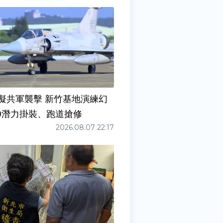
擬共軍襲擊 新竹基地演練幻
00潛力掛裝、跑道搶修
2026.08.07 22:17