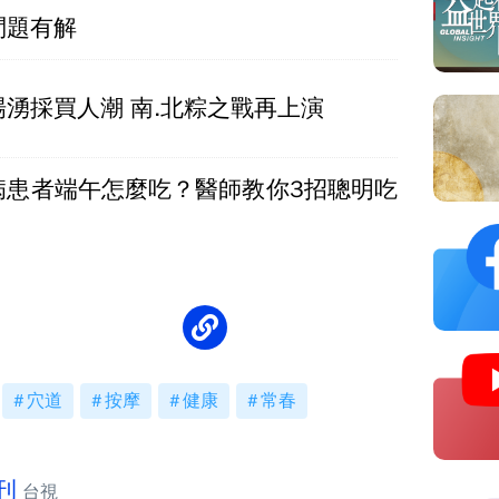
問題有解
湧採買人潮 南.北粽之戰再上演
病患者端午怎麼吃？醫師教你3招聰明吃
穴道
按摩
健康
常春
刊
台視