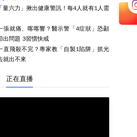
「量六力」揪出健康警訊！每4人就有1人需
一張就痛、喀喀響？醫示警「4症狀」恐顳
顎關節出問題 3習慣快戒
一直飛殺不完？專家教「自製1陷阱」抓光
去就出不來
正在直播