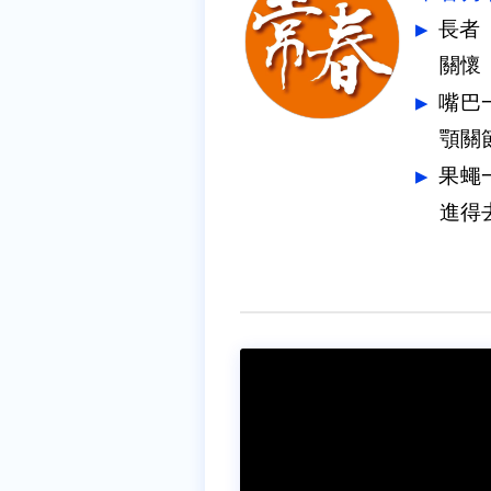
長者
關懷
嘴巴
果蠅
進得