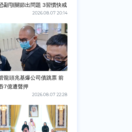
症狀」恐顳顎關節出問題 3習慣快戒
2026.08.07 20:14
管龍頭兆基爆公司債跳票 前
吞7億遭聲押
2026.08.07 22:28