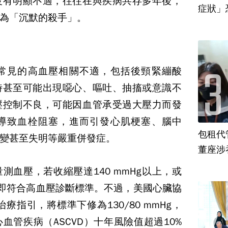
沒有明顯不適，往往在與疾病共存多年後，
為「沉默的殺手」。
常見的高血壓相關不適，包括後頸緊繃酸
時甚至可能出現噁心、嘔吐、抽搐或意識不
壓控制不良，可能因血管承受過大壓力而發
導致血栓阻塞，進而引發心肌梗塞、腦中
包租代
變甚至失明等嚴重併發症。
董座涉
量測血壓，若收縮壓達
140 mmHg
以上，或
即符合高血壓診斷標準。不過，美國心臟協
治療指引，將標準下修為
130/80 mmHg
，
心血管疾病（
ASCVD
）十年風險值超過
10%