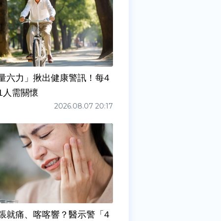
量六力」揪出健康警訊！每4
1人需關懷
2026.08.07 20:17
張就痛、喀喀響？醫示警「4