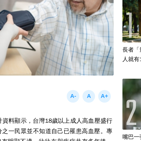
長者「
人就有
計資料顯示，台灣
18
歲以上成人高血壓盛行
分之一民眾並不知道自己已罹患高血壓。專
嘴巴一