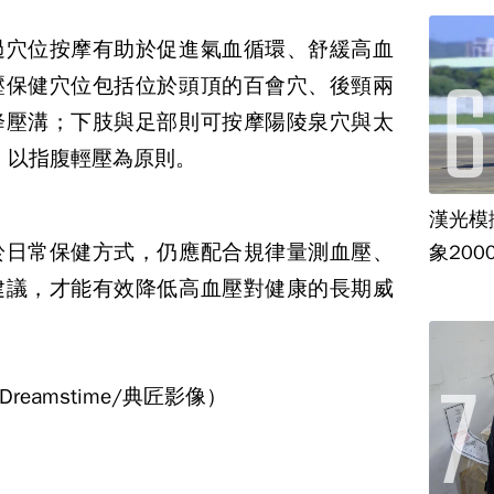
過穴位按摩有助於促進氣血循環、舒緩高血
壓保健穴位包括位於頭頂的百會穴、後頸兩
降壓溝；下肢與足部則可按摩陽陵泉穴與太
，以指腹輕壓為原則。
漢光模
於日常保健方式，仍應配合規律量測血壓、
象20
建議，才能有效降低高血壓對健康的長期威
eamstime/典匠影像）