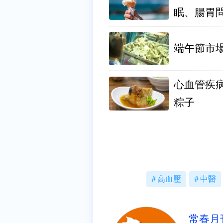
眠、腸胃
端午節市場
心血管疾
粽子
高血壓
中醫
常春月