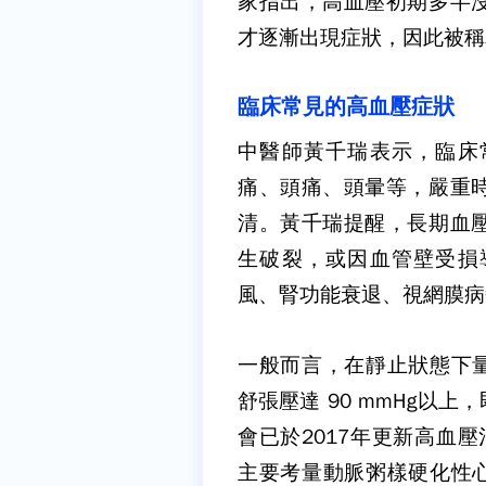
家指出，高血壓初期多半
才逐漸出現症狀，因此被稱
臨床常見的高血壓症狀
中醫師黃千瑞表示，臨床
痛、頭痛、頭暈等，嚴重
清。黃千瑞提醒，長期血
生破裂，或因血管壁受損
風、腎功能衰退、視網膜病
一般而言，在靜止狀態下
舒張壓達
90 mmHg
以上，
會已於
2017
年更新高血壓
主要考量動脈粥樣硬化性