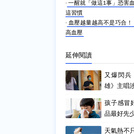
·
一醒就「做這1事」恐害
這習慣
·
血壓越量越高不是巧合！
高血壓
延伸閱讀
又爆閃兵
雄》主唱涉
孩子感冒
品最好先
天氣熱不