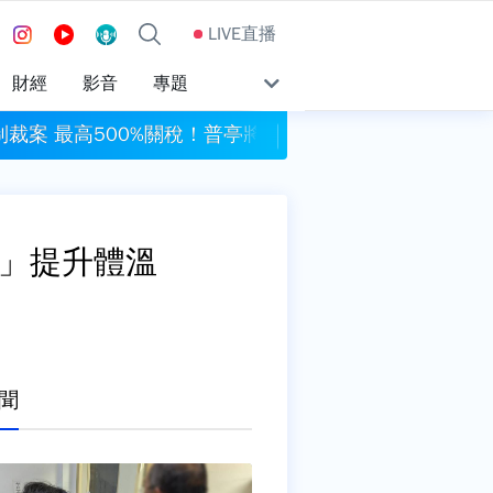
LIVE直播
財經
影音
專題
裁案 最高500%關稅！普亭將列制裁對象
桃園平鎮87歲翁殘忍
材」提升體溫
聞