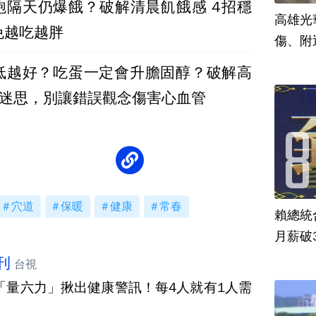
飽隔天仍爆餓？破解清晨飢餓感 4招穩
高雄光
免越吃越胖
傷、附
低越好？吃蛋一定會升膽固醇？破解高
大迷思，別讓錯誤觀念傷害心血管
穴道
保暖
健康
常春
賴總統
月薪破
刊
台視
「量六力」揪出健康警訊！每4人就有1人需