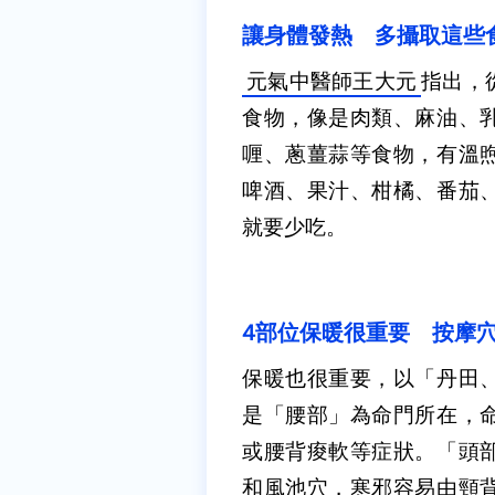
讓身體發熱 多攝取這些
元氣中醫師王大元
指出，
食物，像是肉類、麻油、
喱、蔥薑蒜等食物，有溫
啤酒、果汁、柑橘、番茄
就要少吃。
4部位保暖很重要 按摩
保暖也很重要，以「丹田
是「腰部」為命門所在，
或腰背痠軟等症狀。「頭
和風池穴，寒邪容易由頸