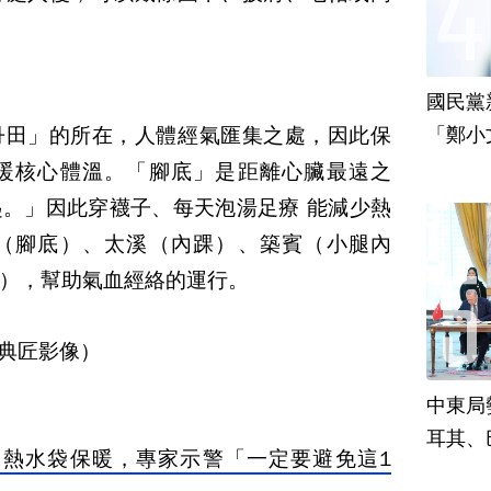
國民黨
丹田」的所在，人體經氣匯集之處，因此保
「鄭小
責
暖核心體溫。「腳底」是距離心臟最遠之
。」因此穿襪子、每天泡湯足療 能減少熱
（腳底）、太溪（內踝）、築賓（小腿內
），幫助氣血經絡的運行。
e/典匠影像）
中東局
耳其、
熱水袋保暖，專家示警「一定要避免這1