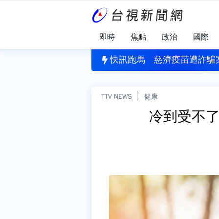
即時
焦點
政治
國際
降臨！台中暗夜閃電+驟雨 馬路變水路
快訊跑馬
慈濟疫苗遭詐騙
TTV NEWS
健康
冷到受不了