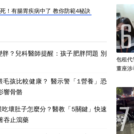
死！有腸胃疾病中了 教你防範4秘訣
變胖？兒科醫師提醒：孩子肥胖問題 別
包租代
董座涉
餵毛孩比較健康？ 醫示警「1營養」恐
影響骨骼
跟吃壞肚子怎麼分？醫教「5關鍵」快速
著吞止瀉藥