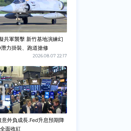
擬共軍襲擊 新竹基地演練幻
00潛力掛裝、跑道搶修
2026.08.07 22:17
農意外負成長.Fed升息預期降
股全面收紅