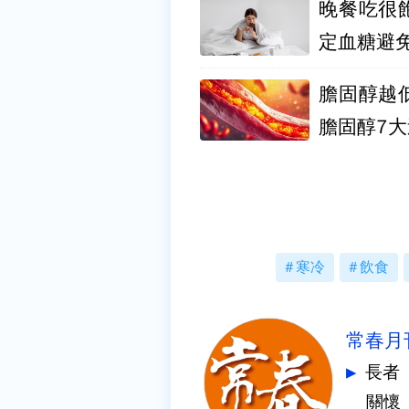
晚餐吃很
定血糖避
膽固醇越
膽固醇7
寒冷
飲食
常春月
長者
關懷