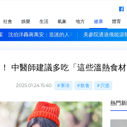
社會
娛樂
生活
氣象
地方
健康
體育
案 沈伯洋轟蔣萬安：造謠的人不用負責？
美參院通過俄能源制
！ 中醫師建議多吃「這些溫熱食
2025.01.24 15:40
寒冷
飲食
穴道
熱門新