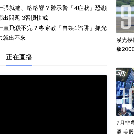
一張就痛、喀喀響？醫示警「4症狀」恐顳
顎關節出問題 3習慣快戒
一直飛殺不完？專家教「自製1陷阱」抓光
去就出不來
漢光模
象20
正在直播
7月非
溫 美