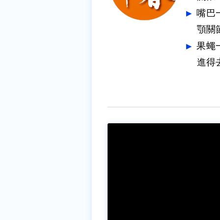
嘴巴
果蠅
進得