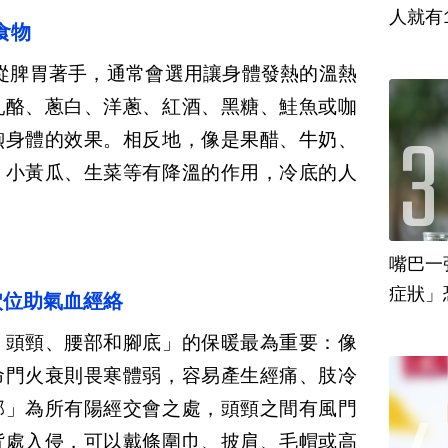
人就有
食物
從脾胃著手，通常會選用讓身體發熱的溫熱
乳酪、蔥白、洋蔥、紅酒、黑糖、鮭魚或咖
煦身體的效果。相反地，像是果醋、牛奶、
、小黃瓜、生菜等有降溫的作用，冷底的人
嘴巴一
穴位助氣血經絡
、頭頸、腰部和腳底」的保暖最為重要：像
命門火衰則畏寒體弱，容易產生經痛、肢冷
部」為所有陽經交會之處，頭頸之間有風門
背處入侵，可以戴條圍巾、披肩、毛帽或高