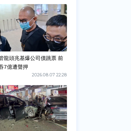
管龍頭兆基爆公司債跳票 前
吞7億遭聲押
2026.08.07 22:28