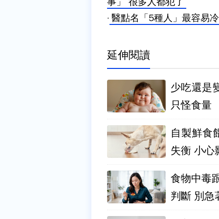
事」 很多人都犯了
·
醫點名「5種人」最容易冷
延伸閱讀
少吃還是
只怪食量
自製鮮食
失衡 小心
食物中毒
判斷 別急