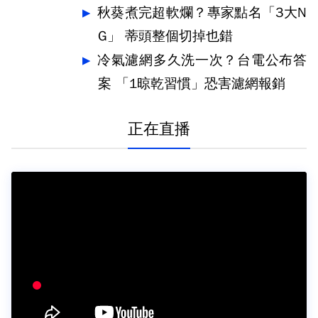
秋葵煮完超軟爛？專家點名「3大N
G」 蒂頭整個切掉也錯
冷氣濾網多久洗一次？台電公布答
案 「1晾乾習慣」恐害濾網報銷
正在直播