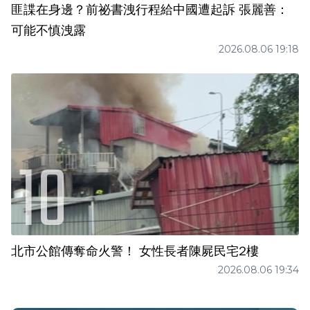
匪諜在身邊？前祕書洩行程給中國遭起訴 張麗善：
可能不慎洩露
2026.08.06 19:18
北市公館傳奪命火警！ 女性長者陳屍民宅2樓
2026.08.06 19:34