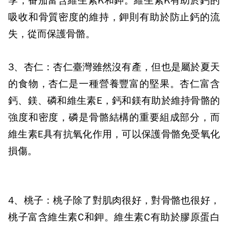
季，番茄富含維生素
K
和鉀。維生素
K
有助於鈣的
吸收和骨質密度的維持，鉀則有助於防止鈣的流
失，從而保護骨骼。
3
、杏仁：
杏仁臺灣雖然沒有產，但也是屬於夏天
的食物，杏仁是一種營養豐富的堅果。杏仁富含
鈣、鎂、磷和維生素
E
，鈣和鎂有助於維持骨骼的
強度和密度，磷是骨骼結構的重要組成部分，而
維生素
E
具有抗氧化作用，可以保護骨骼免受氧化
損傷。
4
、桃子：
桃子除了對肌肉很好，對骨骼也很好，
桃子富含維生素
C
和鉀。維生素
C
有助於膠原蛋白