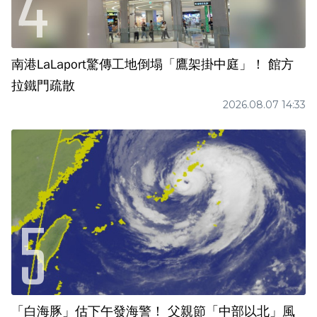
南港LaLaport驚傳工地倒塌「鷹架掛中庭」！ 館方
拉鐵門疏散
2026.08.07 14:33
「白海豚」估下午發海警！ 父親節「中部以北」風