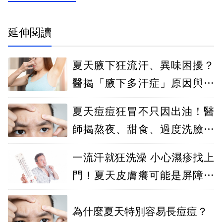
延伸閱讀
夏天腋下狂流汗、異味困擾？
醫揭「腋下多汗症」原因與改
善方法
夏天痘痘狂冒不只因出油！醫
師揭熬夜、甜食、過度洗臉都
是惡化關鍵
一流汗就狂洗澡 小心濕疹找上
門！夏天皮膚癢可能是屏障受
損警訊
為什麼夏天特別容易長痘痘？