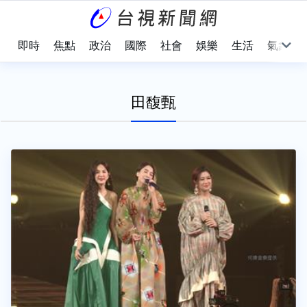
即時
焦點
政治
國際
社會
娛樂
生活
氣象
田馥甄