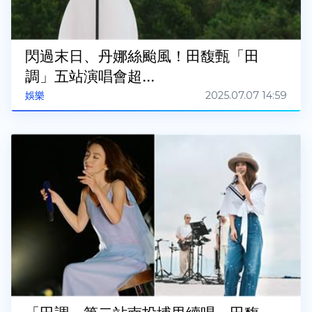
閃過末日、丹娜絲颱風！田馥甄「田
調」五站演唱會超...
2025.07.07 14:59
娛樂