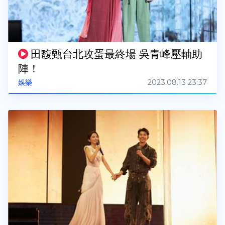
田馥甄台北攻蛋最終場 吳青峰壓軸助
陣！
2023.08.13 23:37
娛樂