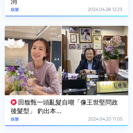
消
2024.04.28 12:23
娛樂
田馥甄一頭亂髮自嘲「像王世堅問政
後髮型」 釣出本...
2024.04.20 11:05
娛樂