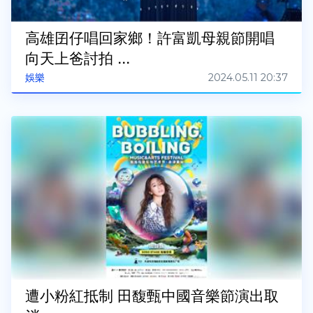
高雄囝仔唱回家鄉！許富凱母親節開唱
向天上爸討拍 ...
2024.05.11 20:37
娛樂
遭小粉紅抵制 田馥甄中國音樂節演出取