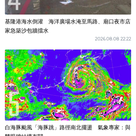
基隆港海水倒灌 海洋廣場水淹至馬路、廟口夜市店
家急築沙包牆擋水
2026.08.08 22:22
白海豚颱風「海豚跳」路徑南北擺盪 氣象專家：與