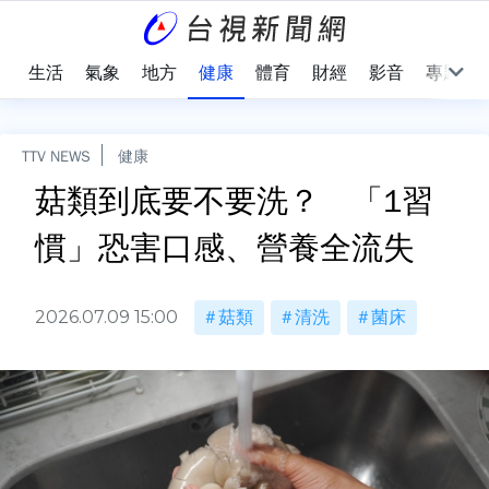
樂
生活
氣象
地方
健康
體育
財經
影音
專題
TTV NEWS
健康
菇類到底要不要洗？ 「1習
慣」恐害口感、營養全流失
2026.07.09 15:00
菇類
清洗
菌床