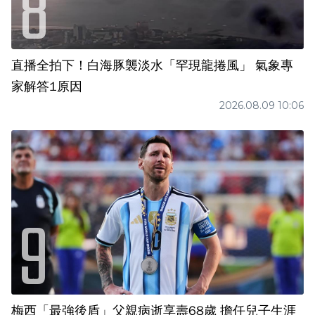
直播全拍下！白海豚襲淡水「罕現龍捲風」 氣象專
家解答1原因
2026.08.09 10:06
梅西「最強後盾」父親病逝享壽68歲 擔任兒子生涯