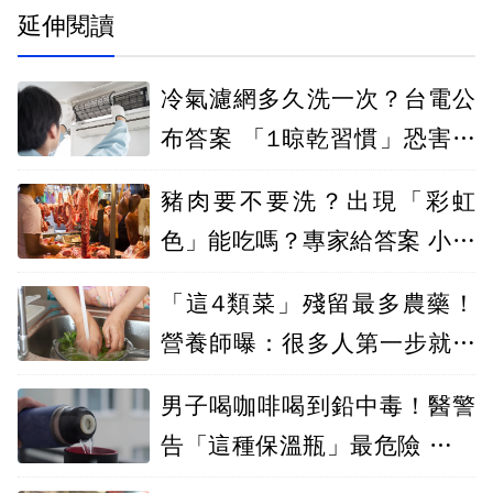
延伸閱讀
冷氣濾網多久洗一次？台電公
布答案 「1晾乾習慣」恐害濾
網報銷
豬肉要不要洗？出現「彩虹
色」能吃嗎？專家給答案 小心
細菌擴散了
「這4類菜」殘留最多農藥！
營養師曝：很多人第一步就洗
錯
男子喝咖啡喝到鉛中毒！醫警
告「這種保溫瓶」最危險 別再
用鋼刷洗