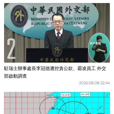
駐瑞士辦事處長李冠德遭控貪公款、霸凌員工 外交
部啟動調查
2026.08.08 22:44