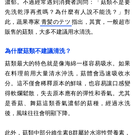
濃郁。
不過經常遇到消費者詢問：「菇類不是要
先洗乾淨再煮嗎？為什麼有人說不能洗？」對
此，蔬果專家
青髪のテツ
指出，其實，一般超市
販售的菇類，大多不建議用水清洗。
為什麼菇類不建議清洗？
菇類最大的特色就是像海綿一樣容易吸水。如果
在料理前用大量清水沖洗，菇體會迅速吸收水
分。這不僅會稀釋原本的鮮味，也容易讓口感變
得軟爛鬆散，失去原本應有的彈性和香氣。尤其
是香菇、舞菇這類香氣濃郁的菇種，經過水洗
後，風味往往會明顯下降。
此外，菇類中部分維生素B群屬於水溶性營養素，