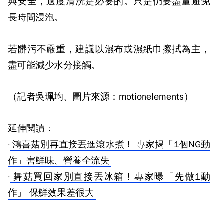
與安全，適度清洗是必要的。只是仍要盡量避免
長時間浸泡。
若髒污不嚴重，建議以濕布或濕紙巾擦拭為主，
盡可能減少水分接觸。
（記者吳珮均、圖片來源：motionelements）
延伸閱讀：
·
鴻喜菇別再直接丟進滾水煮！ 專家揭「1個NG動
作」害鮮味、營養全流失
·
舞菇買回家別直接丟冰箱！專家曝「先做1動
作」 保鮮效果差很大