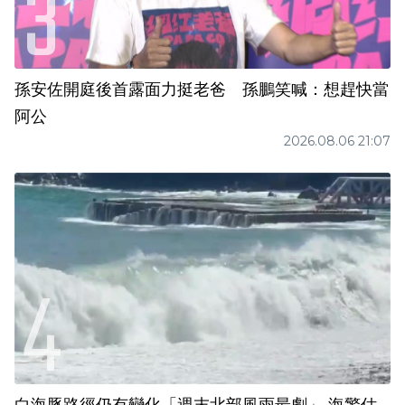
孫安佐開庭後首露面力挺老爸 孫鵬笑喊：想趕快當
阿公
2026.08.06 21:07