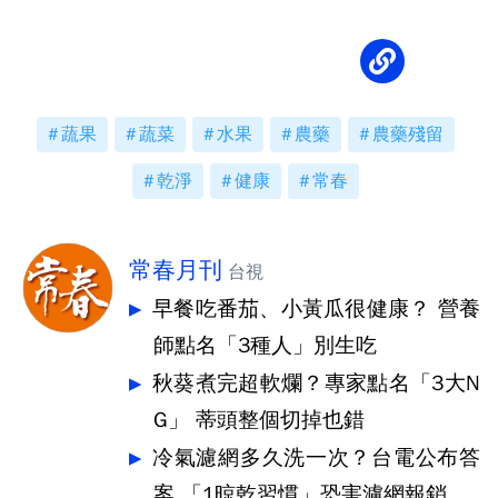
蔬果
蔬菜
水果
農藥
農藥殘留
乾淨
健康
常春
常春月刊
台視
早餐吃番茄、小黃瓜很健康？ 營養
師點名「3種人」別生吃
秋葵煮完超軟爛？專家點名「3大N
G」 蒂頭整個切掉也錯
冷氣濾網多久洗一次？台電公布答
案 「1晾乾習慣」恐害濾網報銷