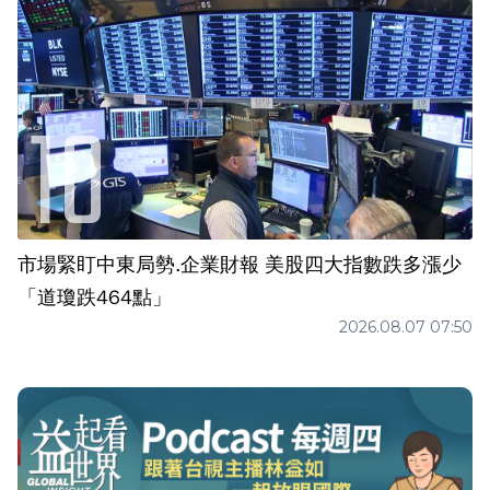
市場緊盯中東局勢.企業財報 美股四大指數跌多漲少
「道瓊跌464點」
2026.08.07 07:50