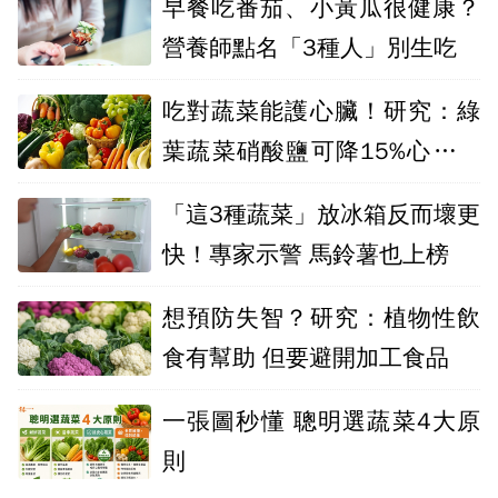
早餐吃番茄、小黃瓜很健康？
營養師點名「3種人」別生吃
吃對蔬菜能護心臟！研究：綠
葉蔬菜硝酸鹽可降15%心血管
風險
「這3種蔬菜」放冰箱反而壞更
快！專家示警 馬鈴薯也上榜
想預防失智？研究：植物性飲
食有幫助 但要避開加工食品
一張圖秒懂 聰明選蔬菜4大原
則