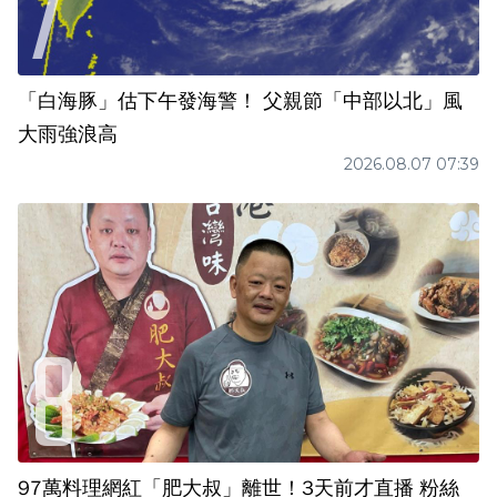
「白海豚」估下午發海警！ 父親節「中部以北」風
大雨強浪高
2026.08.07 07:39
97萬料理網紅「肥大叔」離世！3天前才直播 粉絲