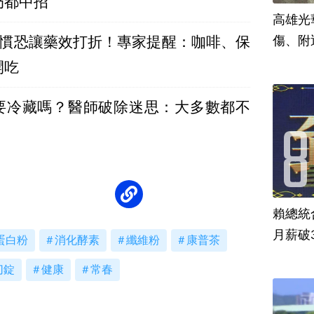
奶都中招
高雄光
習慣恐讓藥效打折！專家提醒：咖啡、保
傷、附
開吃
要冷藏嗎？醫師破除迷思：大多數都不
賴總統
月薪破
蛋白粉
消化酵素
纖維粉
康普茶
切錠
健康
常春