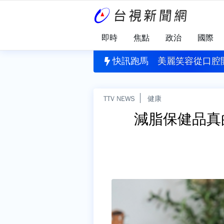
即時
焦點
政治
國際
物
北市！喜來登附近施工圍籬倒塌 路過女子遭壓傷
快訊跑馬
美麗笑容從口腔
TTV NEWS
健康
減脂保健品真