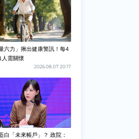
量六力」揪出健康警訊！每4
1人需關懷
2026.08.07 20:17
藍白「未來帳戶」？ 政院：