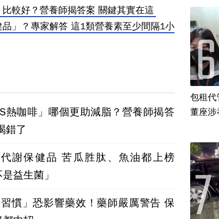
」比較好？營養師揭答案 關鍵其實在這
健品」？專家解答 這1類營養素至少間隔1小
包租代
VS熱咖啡」哪個更助減脂？營養師揭答
董座涉
喝錯了
十大代謝保健品 苦瓜胜肽、魚油都上榜
不是益生菌」
4習慣」恐影響藥效！藥師嚴厲警告 保