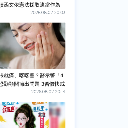
讀函文依憲法採取適當作為
2026.08.07 20:03
張就痛、喀喀響？醫示警「4
症狀」恐顳顎關節出問題 3習慣快戒
2026.08.07 20:14