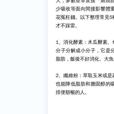
大，多數並非直接「燃燒
少吸收等面向間接影響體
花冤枉錢。以下整理常見5
才不踩雷。
1、消化酵素：
木瓜酵素、
分子分解成小分子，它是
脂肪，飯後不好消化、大魚
2、纖維粉：
萃取玉米或是
也能降低脂肪和膽固醇的
排便順暢的人。