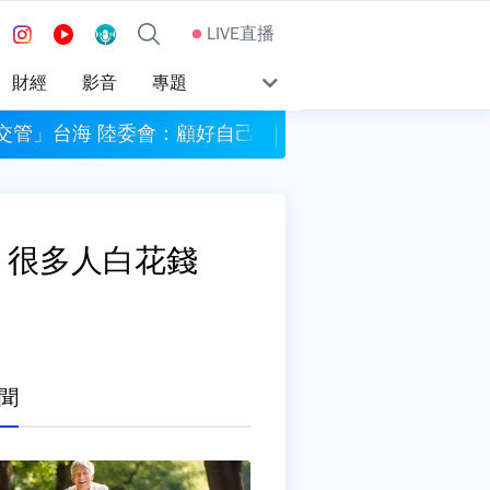
LIVE直播
財經
影音
專題
交管」台海 陸委會：顧好自己的災情
別只量體重！腰圍超
 很多人白花錢
聞