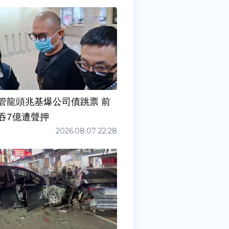
管龍頭兆基爆公司債跳票 前
吞7億遭聲押
2026.08.07 22:28