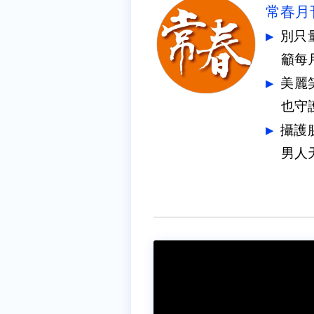
常春月
別只
籲每
美麗
也守
攝護
男人