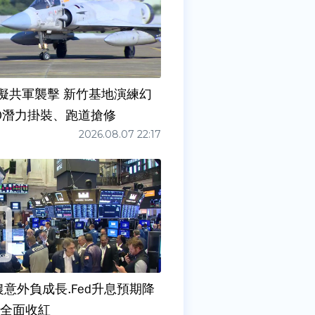
擬共軍襲擊 新竹基地演練幻
00潛力掛裝、跑道搶修
2026.08.07 22:17
農意外負成長.Fed升息預期降
股全面收紅