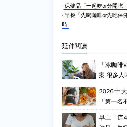
·
保健品「一起吃or分開吃
·
早餐「先喝咖啡or先吃保
時
延伸閱讀
「冰咖啡
案 很多人
2026
「第一名
早上「這