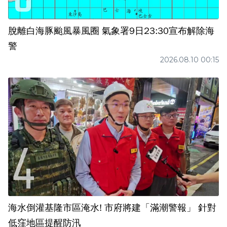
脫離白海豚颱風暴風圈 氣象署9日23:30宣布解除海
警
2026.08.10 00:15
海水倒灌基隆市區淹水! 市府將建「滿潮警報」 針對
低窪地區提醒防汛