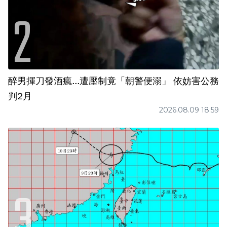
醉男揮刀發酒瘋...遭壓制竟「朝警便溺」 依妨害公務
判2月
2026.08.09 18:59