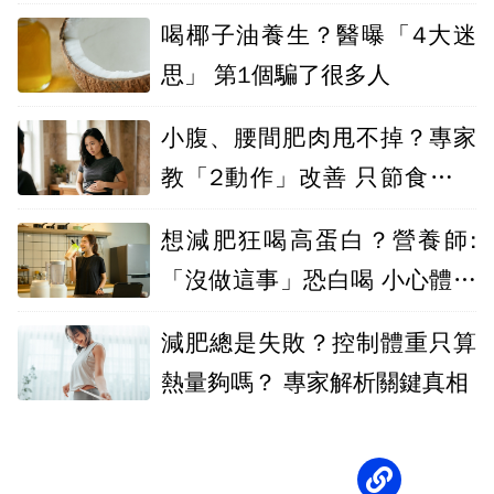
錯了
喝椰子油養生？醫曝「4大迷
思」 第1個騙了很多人
小腹、腰間肥肉甩不掉？專家
教「2動作」改善 只節食減重
沒用
想減肥狂喝高蛋白？營養師:
「沒做這事」恐白喝 小心體脂
不減反增
減肥總是失敗？控制體重只算
熱量夠嗎？ 專家解析關鍵真相