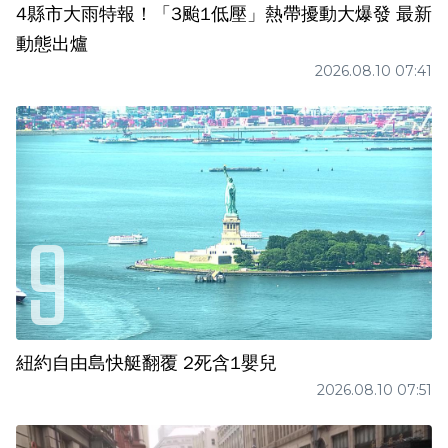
4縣市大雨特報！「3颱1低壓」熱帶擾動大爆發 最新
動態出爐
2026.08.10 07:41
紐約自由島快艇翻覆 2死含1嬰兒
2026.08.10 07:51