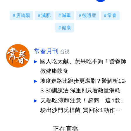
唐綺陽
減肥
減重
後遺症
常春
健康
常春月刊
台視
國人吃太鹹、蔬果吃不夠！營養師
教健康飲食
坡度走路比跑步更燃脂？醫解析12-
3-30訓練法 減重別只看熱量消耗
天熱吃涼麵注意！超商「這1款」
驗出沙門氏桿菌 買回家1動作很重
要
正在直播