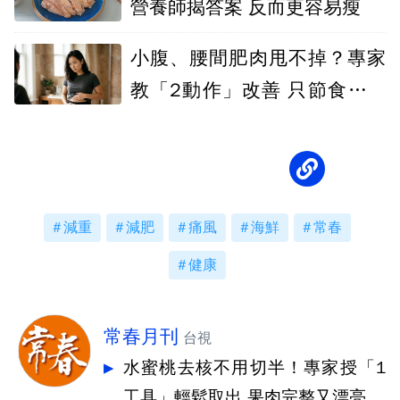
營養師揭答案 反而更容易瘦
小腹、腰間肥肉甩不掉？專家
教「2動作」改善 只節食減重
沒用
減重
減肥
痛風
海鮮
常春
健康
常春月刊
台視
水蜜桃去核不用切半！專家授「1
工具」輕鬆取出 果肉完整又漂亮