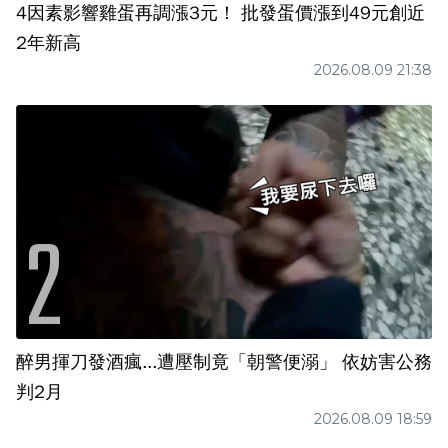
4因素影響雞蛋再調漲3元！ 批發蛋價漲到49元創近
2年新高
2026.08.09 21:38
醉男揮刀發酒瘋...遭壓制竟「朝警便溺」 依妨害公務
判2月
2026.08.09 18:59