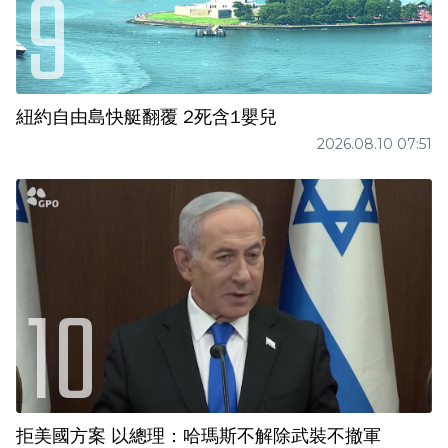
紐約自由島快艇翻覆 2死含1嬰兒
2026.08.10 07:51
拒美國方案 以總理：哈瑪斯不解除武裝不撤軍