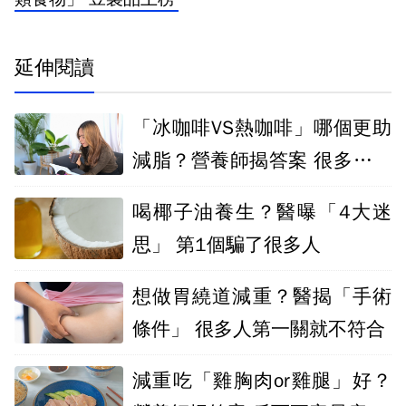
延伸閱讀
「冰咖啡VS熱咖啡」哪個更助
減脂？營養師揭答案 很多人喝
錯了
喝椰子油養生？醫曝「4大迷
思」 第1個騙了很多人
想做胃繞道減重？醫揭「手術
條件」 很多人第一關就不符合
減重吃「雞胸肉or雞腿」好？