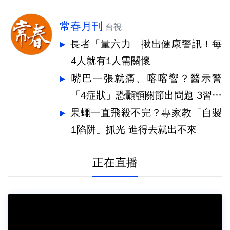
常春月刊
台視
長者「量六力」揪出健康警訊！每
4人就有1人需關懷
嘴巴一張就痛、喀喀響？醫示警
「4症狀」恐顳顎關節出問題 3習慣
快戒
果蠅一直飛殺不完？專家教「自製
1陷阱」抓光 進得去就出不來
正在直播