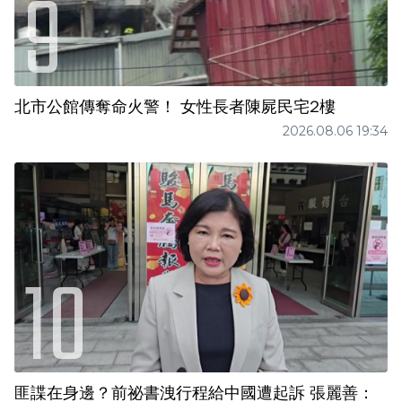
北市公館傳奪命火警！ 女性長者陳屍民宅2樓
2026.08.06 19:34
匪諜在身邊？前祕書洩行程給中國遭起訴 張麗善：