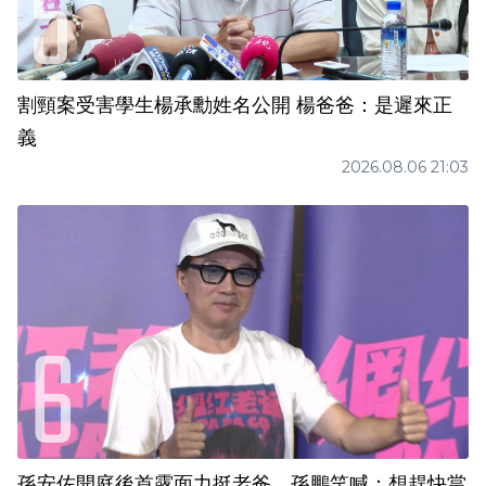
割頸案受害學生楊承勳姓名公開 楊爸爸：是遲來正
義
2026.08.06 21:03
孫安佐開庭後首露面力挺老爸 孫鵬笑喊：想趕快當