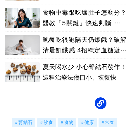
響骨骼
食物中毒跟吃壞肚子怎麼分？
醫教「5關鍵」快速判斷 別急
著吞止瀉藥
晚餐吃很飽隔天仍爆餓？破解
清晨飢餓感 4招穩定血糖避免
越吃越胖
夏天喝水少 小心腎結石發作！
這種治療法傷口小、恢復快
腎結石
飲食
食物
健康
常春