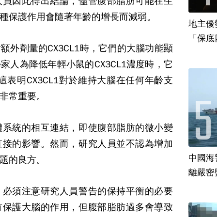
人員因此得出結論，儘管腹部脂肪可能在生
種保護作用會隨著年齡的增長而減弱。
地主優
「保底
射額外劑量的
CX3CL1
時，它們的大腦功能顯
學家人為降低年輕小鼠的
CX3CL1
濃度時，它
這表明
CX3CL1
對於維持大腦在任何年齡支
非常重要。
體系統的相互連結，即使腹部脂肪的微小變
直接的影響。然而，研究人員並不認為增加
中國海
題的良方。
離嚴密
，必須注意研究人員警告的保持平衡的必要
有保護大腦的作用，但腹部脂肪過多會導致