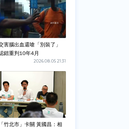
交害腦出血還嗆「別裝了」
認錯重判10年4月
2026.08.05 21:31
「竹北市」卡關 黃國昌：相