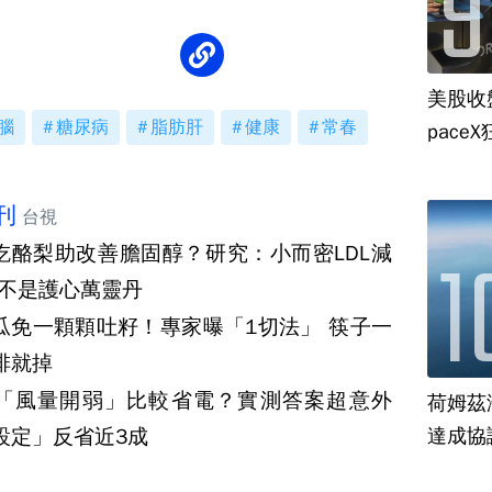
美股收
腦
糖尿病
脂肪肝
健康
常春
paceX
刊
台視
吃酪梨助改善膽固醇？研究：小而密LDL減
但不是護心萬靈丹
瓜免一顆顆吐籽！專家曝「1切法」 筷子一
排就掉
「風量開弱」比較省電？實測答案超意外
荷姆茲
設定」反省近3成
達成協