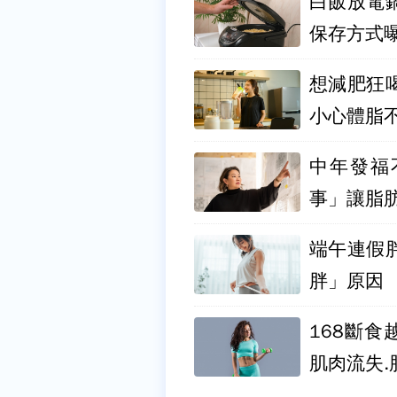
白飯放電
保存方式
想減肥狂
小心體脂
中年發福
事」讓脂
端午連假
胖」原因
168斷
肌肉流失.