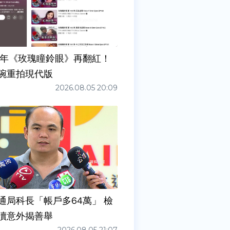
7年《玫瑰瞳鈴眼》再翻紅！
碗重拍現代版
2026.08.05 20:09
通局科長「帳戶多64萬」 檢
瀆意外揭善舉