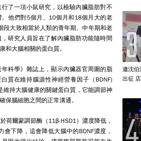
進行了一項小鼠研究，以檢驗內臟脂肪對不
響。他們對
5
個月、
10
個月和
18
個月大的老
階段大致相當於人類的青年期、中年期和老
組，研究人員旨在了解內臟脂肪功能隨時間
康和大腦相關的蛋白質。
老年科學》雜誌上，顯示內臟器官周圍的脂
邀沈伯
出征 
蛋白質在維持腦源性神經營養因子
（BDNF)
是維持大腦健康的關鍵蛋白質，它能調節神
確保腦細胞之間的正常溝通。
由於荷爾蒙調節酶（
11β-HSD1
）濃度降低，
力會下降，這會降低大腦中的
BDNF
濃度，