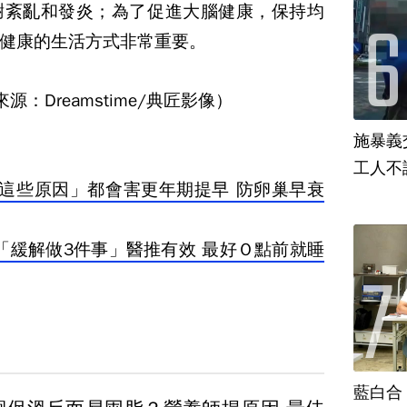
謝紊亂和發炎；為了促進大腦健康，保持均
健康的生活方式非常重要。
：Dreamstime/典匠影像）
施暴義
工人不
「這些原因」都會害更年期提早 防卵巢早衰
「緩解做3件事」醫推有效 最好Ｏ點前就睡
藍白合