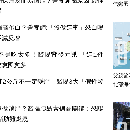
鍋保溫反而易囤脂？營養師揭原因 最佳
信鄭麗
曝
喝高蛋白？營養師:「沒做這事」恐白喝
不減反增
不是吃太多！醫揭背後元兇 「這1件
肪愈囤愈多
父親節
胖2公斤不一定變胖！醫揭3大「假性發
北部海
食越做越胖？醫揭胰島素偏高關鍵：恐讓
脂肪難燃燒