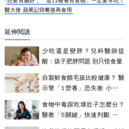
·
想要胃腸好，「這11種養胃食物」一定要常吃！
醫大推 蘋果記得餐後再食用
延伸閱讀
少吃還是變胖？兒科醫師提
醒：孩子肥胖問題 別只怪食量
自製鮮食餵毛孩比較健康？ 醫
示警「1營養」恐失衡 小心影
響骨骼
食物中毒跟吃壞肚子怎麼分？
醫教「5關鍵」快速判斷 別急
著吞止瀉藥