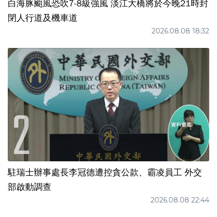
白海豚颱風恐吹7-8級強風 淡江大橋將於今晚21時封
閉人行道及機車道
2026.08.08 18:32
駐瑞士辦事處長李冠德遭控貪公款、霸凌員工 外交
部啟動調查
2026.08.08 22:44