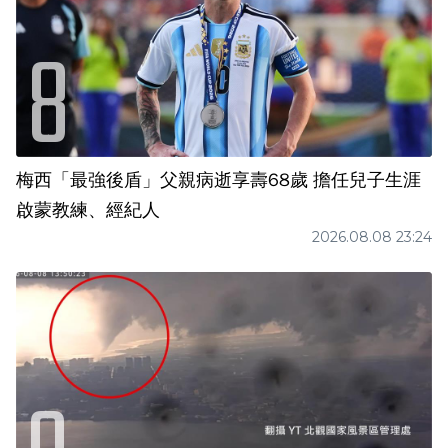
梅西「最強後盾」父親病逝享壽68歲 擔任兒子生涯
啟蒙教練、經紀人
2026.08.08 23:24