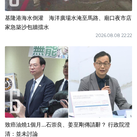
基隆港海水倒灌 海洋廣場水淹至馬路、廟口夜市店
家急築沙包牆擋水
2026.08.08 22:22
致癌油燒1個月...石崇良、姜至剛傳請辭？ 行政院澄
清：並未討論