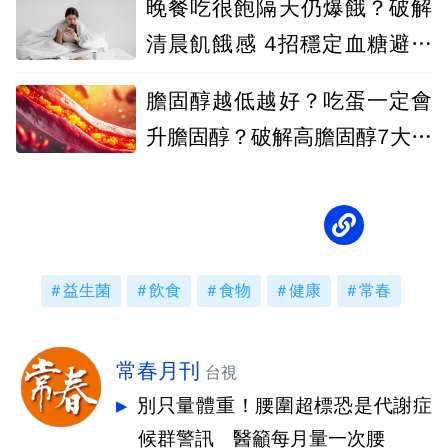
晚餐吃很飽隔天仍爆餓？破解
清晨飢餓感 4招穩定血糖避免
越吃越胖
膽固醇越低越好？吃蛋一定會
升膽固醇？破解高膽固醇7大迷
思，別讓錯誤觀念傷害心血管
益生菌
飲食
食物
健康
常春
常春月刊
台視
別只量體重！腰圍超標恐是代謝症
候群警訊 醫籲每月量一次腰