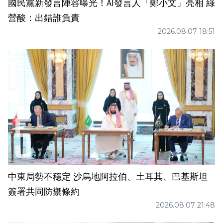
國民黨新發言陣容曝光！AI發言人「鄭小文」亮相 綠
營酸：出錯誰負責
2026.08.07 18:51
中東局勢不穩定 沙烏地阿拉伯、土耳其、巴基斯坦
簽署共同防禦條約
2026.08.07 21:48