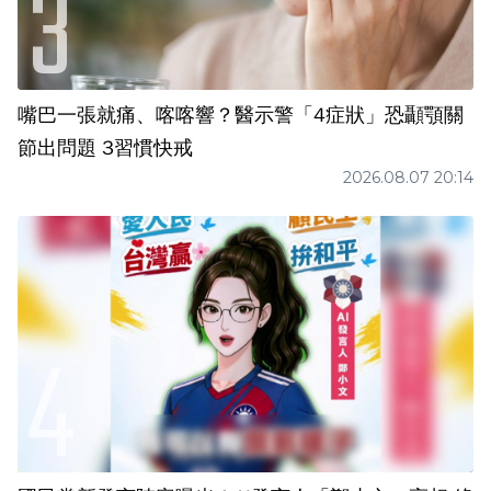
嘴巴一張就痛、喀喀響？醫示警「4症狀」恐顳顎關
節出問題 3習慣快戒
2026.08.07 20:14