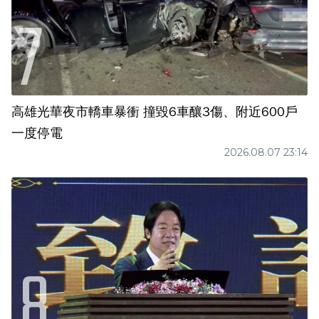
高雄光華夜市轎車暴衝 撞毀6車釀3傷、附近600戶
一度停電
2026.08.07 23:14