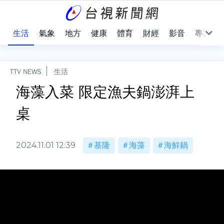
樂
生活
氣象
地方
健康
體育
財經
影音
專題
TTV NEWS
生活
海藻入菜 限定漁夫鍋澎湃上
桌
2024.11.01 12:39
基隆
海藻
海鮮鍋