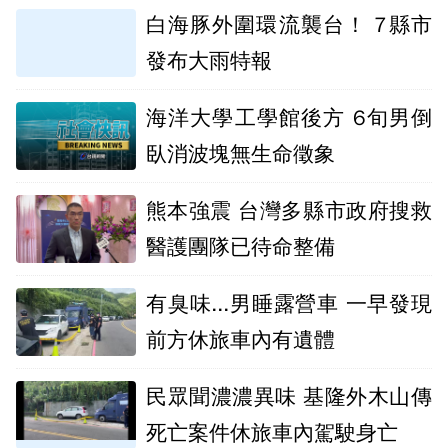
白海豚外圍環流襲台！ 7縣市
發布大雨特報
海洋大學工學館後方 6旬男倒
臥消波塊無生命徵象
熊本強震 台灣多縣市政府搜救
醫護團隊已待命整備
有臭味...男睡露營車 一早發現
前方休旅車內有遺體
民眾聞濃濃異味 基隆外木山傳
死亡案件休旅車內駕駛身亡