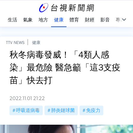
樂
生活
氣象
地方
健康
體育
財經
影音
專題
TTV NEWS
健康
秋冬病毒發威！「4類人感
染」最危險 醫急籲「這3支疫
苗」快去打
2022.11.01 21:22
呼吸道病毒
肺炎鏈球菌
免疫力