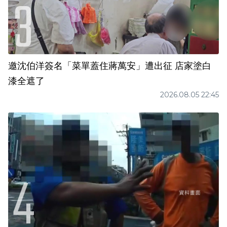
邀沈伯洋簽名「菜單蓋住蔣萬安」遭出征 店家塗白
漆全遮了
2026.08.05 22:45