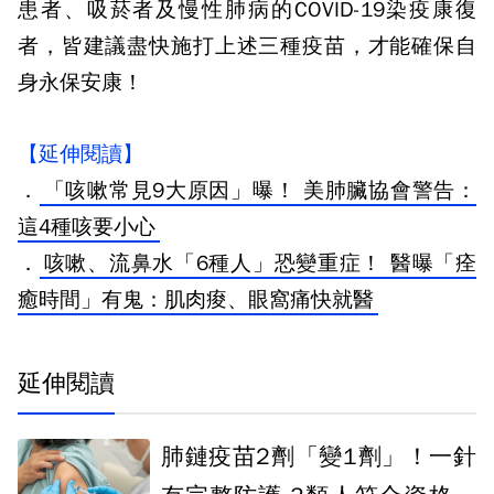
患者、吸菸者及慢性肺病的COVID-19染疫康復
者，皆建議盡快施打上述三種疫苗，才能確保自
身永保安康！
【延伸閱讀】
．
「咳嗽常見9大原因」曝！ 美肺臟協會警告：
這4種咳要小心
．
咳嗽、流鼻水「6種人」恐變重症！ 醫曝「痊
癒時間」有鬼：肌肉痠、眼窩痛快就醫
延伸閱讀
肺鏈疫苗2劑「變1劑」！一針