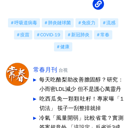
呼吸道病毒
肺炎鏈球菌
免疫力
流感
疫苗
COVID-19
新冠肺炎
常春
健康
常春月刊
台視
每天吃酪梨助改善膽固醇？研究：
小而密LDL減少 但不是護心萬靈丹
吃西瓜免一顆顆吐籽！專家曝「1
切法」 筷子一刮整排就掉
冷氣「風量開弱」比較省電？實測
答案超意外 「這設定」反省近3成