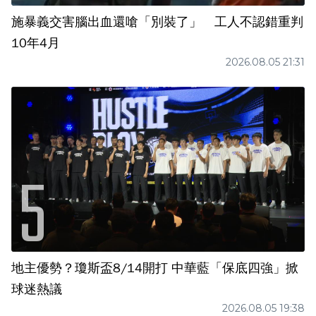
施暴義交害腦出血還嗆「別裝了」 工人不認錯重判
10年4月
2026.08.05 21:31
地主優勢？瓊斯盃8/14開打 中華藍「保底四強」掀
球迷熱議
2026.08.05 19:38