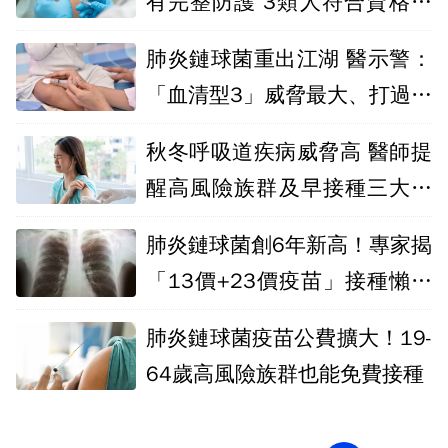
有完整防護 3類人符合資格可
先免費接種
肺炎鏈球菌重出江湖 醫示警：
「血清型3」威脅最大、打過疫
苗也難防
秋冬呼吸道疾病威脅高 醫師提
醒高風險族群及早接種三大疫
苗
肺炎鏈球菌創6年新高！專家揭
「13價+23價疫苗」接種懶人
包
肺炎鏈球菌疫苗公費擴大！19-
64歲高風險族群也能免費接種