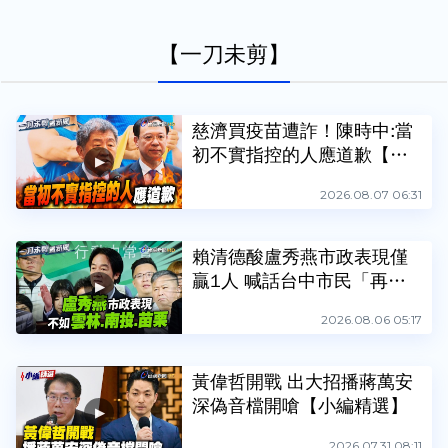
【一刀未剪】
慈濟買疫苗遭詐！陳時中:當
初不實指控的人應道歉【一
刀未剪看新聞】
2026.08.07 06:31
賴清德酸盧秀燕市政表現僅
贏1人 喊話台中市民「再搖
擺一次」【一刀未剪看新
2026.08.06 05:17
聞】
黃偉哲開戰 出大招播蔣萬安
深偽音檔開嗆【小編精選】
2026.07.31 08:11