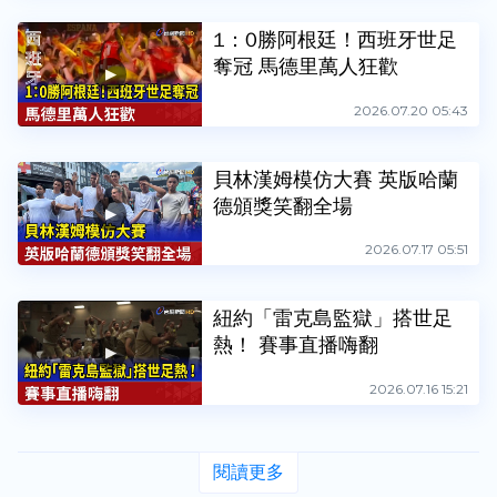
1：0勝阿根廷！西班牙世足
奪冠 馬德里萬人狂歡
2026.07.20 05:43
貝林漢姆模仿大賽 英版哈蘭
德頒獎笑翻全場
2026.07.17 05:51
紐約「雷克島監獄」搭世足
熱！ 賽事直播嗨翻
2026.07.16 15:21
閱讀更多