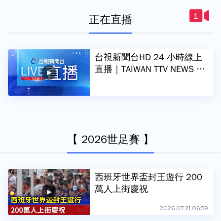
1
正在直播
台視新聞台HD 24 小時線上
直播｜TAIWAN TTV NEWS H
D (Live)｜台湾のTTV ニュー
スHD (生放送)｜대만 뉴스 라
이브
【 2026世足賽 】
西班牙世界盃封王遊行 200
萬人上街慶祝
2026.07.21 06:39