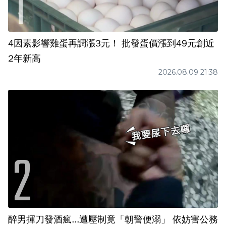
4因素影響雞蛋再調漲3元！ 批發蛋價漲到49元創近
2年新高
2026.08.09 21:38
醉男揮刀發酒瘋...遭壓制竟「朝警便溺」 依妨害公務