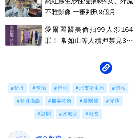
網紅孫生涉性侵猥褻4女、外流
不雅影像 一審判刑9個月
愛爾麗醫美偷拍99人涉164
罪！ 常如山等人續押禁見3個
月
針孔
偷拍
指引
北市衛生局
隱私
針孔攝影
醫美診所
愛爾麗
光澤
診間
診療室
社會