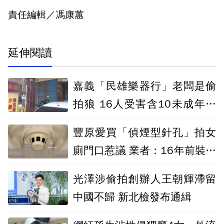
責任編輯／馮康蕙
延伸閱讀
嘉義「民雄樂器行」老闆是偷
拍狼 16人受害含10未成年檢
起訴
豐原愛買「偵煙型針孔」拍女
廁門口惹議 業者：16年前裝設
無統一規格
光澤涉偷拍創辦人王朝輝滯留
中國不歸 新北檢發布通緝