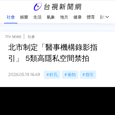
際
社會
娛樂
生活
氣象
地方
健康
體育
財經
TTV NEWS
社會
北市制定「醫事機構錄影指
引」 5類高隱私空間禁拍
2026.05.19 16:49
針孔
偷拍
指引