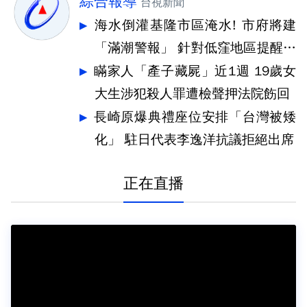
綜合報導
台視新聞
海水倒灌基隆市區淹水! 市府將建
「滿潮警報」 針對低窪地區提醒防
汛
瞞家人「產子藏屍」近1週 19歲女
大生涉犯殺人罪遭檢聲押法院飭回
長崎原爆典禮座位安排「台灣被矮
化」 駐日代表李逸洋抗議拒絕出席
正在直播