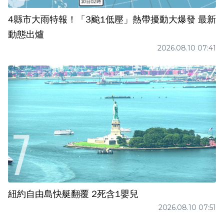
4縣市大雨特報！「3颱1低壓」熱帶擾動大爆發 最新
動態出爐
2026.08.10 07:41
紐約自由島快艇翻覆 2死含1嬰兒
2026.08.10 07:51