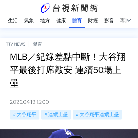
樂
生活
氣象
地方
健康
體育
財經
影音
專題
TTV NEWS
體育
MLB／紀錄差點中斷！大谷翔
平最後打席敲安 連續50場上
壘
2026.04.19 15:00
大谷翔平
連續上壘
大谷翔平連續上壘