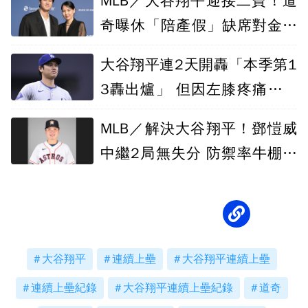
MLB／大谷翔平迎接二寶！道
奇曝休「陪產假」缺席對金鶯
先發
大谷翔平連2天開轟「本季第1
3轟出爐」 但因左膝疼痛提前
傷退
MLB／解決大谷翔平！鄧愷威
中繼2局無失分 防禦率牛棚最
低
大谷翔平
連續上壘
大谷翔平連續上壘
連續上壘紀錄
大谷翔平連續上壘紀錄
道奇