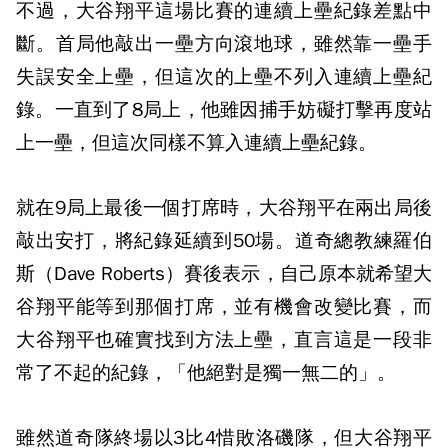
不過，大谷翔平這場比賽的連續上壘紀錄差點中
斷。首局他敲出一壘方向滾地球，雖然靠一壘手
失誤安全上壘，但這次的上壘不列入連續上壘紀
錄。一直到了8局上，他雖因捕手妨礙打擊再度站
上一壘，但這次同樣不算入連續上壘紀錄。
就在9局上最後一個打席時，大谷翔平在兩出局後
敲出安打，將紀錄延續到50場。道奇總教練羅伯
斯（Dave Roberts）賽後表示，自己原本就希望大
谷翔平能等到那個打席，並有機會改變比賽，而
大谷翔平也確實找到方法上壘，直言這是一段非
常了不起的紀錄，「他絕對是獨一無二的」。
雖然道奇隊終場以3比4惜敗洛磯隊，但大谷翔平