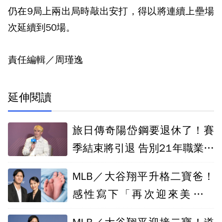
仍在9局上兩出局時敲出安打，得以將連續上壘場
次延續到50場。
責任編輯／周瑾逸
延伸閱讀
旅日傳奇陽岱鋼要退休了！賽
季結束將引退 告別21年職業生
涯
MLB／大谷翔平升格二寶爸！
感性寫下「再次迎來美好一
天」