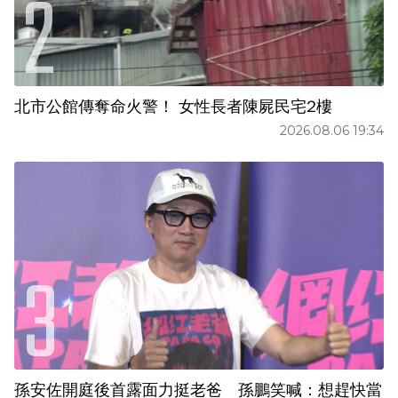
北市公館傳奪命火警！ 女性長者陳屍民宅2樓
2026.08.06 19:34
孫安佐開庭後首露面力挺老爸 孫鵬笑喊：想趕快當