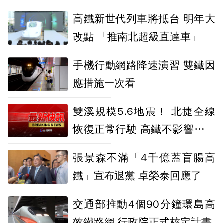
高鐵新世代列車將抵台 明年大
改點 「推南北超級直達車」
手機行動網路降速演習 雙鐵因
應措施一次看
雙溪規模5.6地震！ 北捷全線
恢復正常行駛 高鐵不影響列車
運轉
張景森不滿「4千億蓋盲腸高
鐵」宣布退黨 卓榮泰回應了
交通部推動4個90分鐘環島高
效鐵路網 行政院正式核定計畫