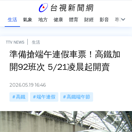
樂
生活
氣象
地方
健康
體育
財經
影音
專題
TTV NEWS
生活
準備搶端午連假車票！高鐵加
開92班次 5/21凌晨起開賣
2026.05.19 16:46
高鐵
端午連假
高鐵端午節