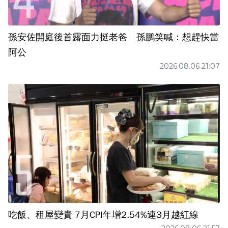
孫安佐開庭後首露面力挺老爸 孫鵬笑喊：想趕快當
阿公
2026.08.06 21:07
吃飯、租屋變貴 7月CPI年增2.54%連3月越紅線