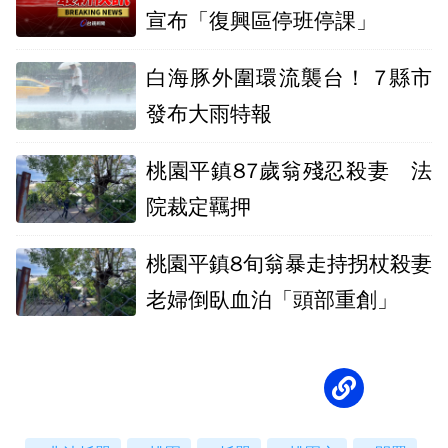
宣布「復興區停班停課」
白海豚外圍環流襲台！ 7縣市
發布大雨特報
桃園平鎮87歲翁殘忍殺妻 法
院裁定羈押
桃園平鎮8旬翁暴走持拐杖殺妻
老婦倒臥血泊「頭部重創」