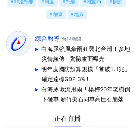
非法托嬰
桃園
托嬰
桃園市
開罰
稽查
地方
綜合報導
台視新聞
白海豚強風豪雨狂襲北台灣！多地
災情頻傳 驚險畫面曝光
明年度國防預算規模「首破1.1兆」
確定達標GDP 3%！
白海豚環流甩雨！楊梅20年老樹倒
下砸車 新竹尖石同車高巨石崩落
正在直播