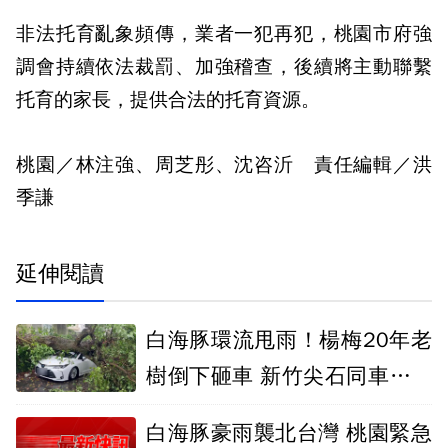
非法托育亂象頻傳，業者一犯再犯，桃園市府強
調會持續依法裁罰、加強稽查，後續將主動聯繫
托育的家長，提供合法的托育資源。
桃園／林注強、周芝彤、沈咨沂 責任編輯／洪
季謙
延伸閱讀
白海豚環流甩雨！楊梅20年老
樹倒下砸車 新竹尖石同車高巨
石崩落
白海豚豪雨襲北台灣 桃園緊急