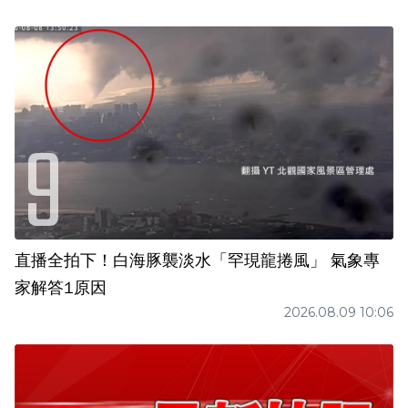
直播全拍下！白海豚襲淡水「罕現龍捲風」 氣象專
家解答1原因
2026.08.09 10:06