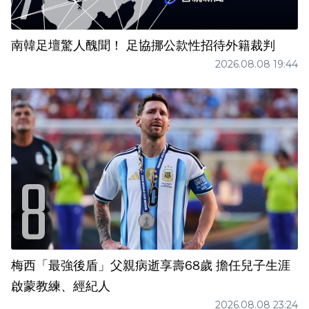
南韓足壇驚人醜聞！ 足協挪公款性招待外籍裁判
2026.08.08 19:44
梅西「最強後盾」父親病逝享壽68歲 擔任兒子生涯
啟蒙教練、經紀人
2026.08.08 23:24