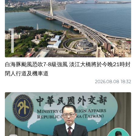
白海豚颱風恐吹7-8級強風 淡江大橋將於今晚21時封
閉人行道及機車道
2026.08.08 18:32