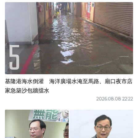
基隆港海水倒灌 海洋廣場水淹至馬路、廟口夜市店
家急築沙包牆擋水
2026.08.08 22:22