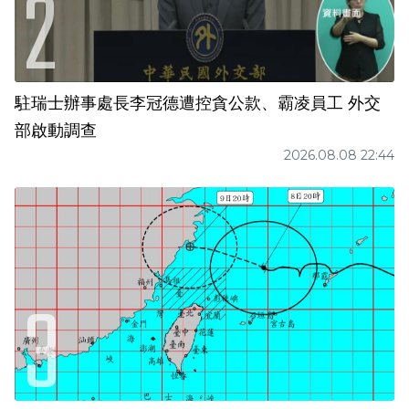
駐瑞士辦事處長李冠德遭控貪公款、霸凌員工 外交
部啟動調查
2026.08.08 22:44