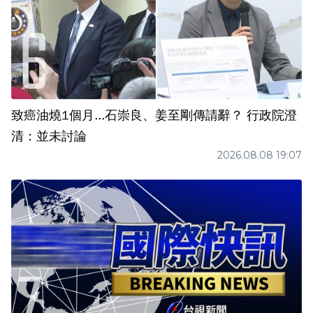
致癌油燒1個月...石崇良、姜至剛傳請辭？ 行政院澄
清：並未討論
2026.08.08 19:07