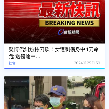
疑情侶糾紛持刀砍！女遭刺傷身中4刀命
危 送醫途中...
2024.11.25 11:39
社會