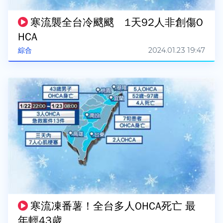
寒流襲全台冷颼颼 1天92人非創傷O
HCA
2024.01.23 19:47
綜合
寒流凍番薯！全台多人OHCA死亡 最
年輕43歲