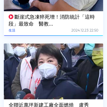
斷崖式急凍猝死增！消防統計「這時
段」最致命 醫教...
2024.12.23 22:50
生活
全聯近萬坪新建工廠全面燃燒 盧秀