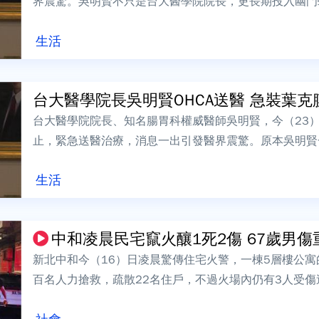
界震驚。吳明賢不只是台大醫學院院長，更長期投入幽門
界享有盛名，也被視為台灣胃癌防治的重要...
生活
台大醫學院長吳明賢OHCA送醫 急裝葉克
台大醫學院院長、知名腸胃科權威醫師吳明賢，今（23
止，緊急送醫治療，消息一出引發醫界震驚。原本吳明賢
設葉克膜維持生命徵象，目前已經轉回台大...
生活
中和凌晨民宅竄火釀1死2傷 67歲男
新北中和今（16）日凌晨驚傳住宅火警，一棟5層樓公寓
百名人力搶救，疏散22名住戶，不過火場內仍有3人受傷
治。新北中和永和路128巷一棟5層樓...