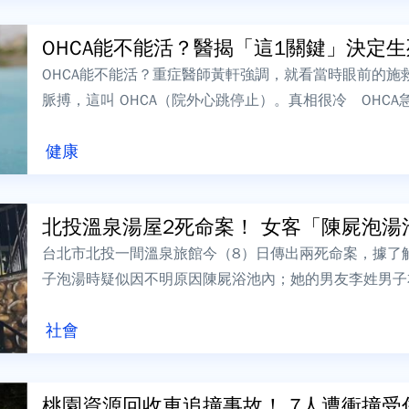
OHCA能不能活？醫揭「這1關鍵」決定生死 
OHCA能不能活？重症醫師黃軒強調，就看當時眼前的施
脈搏，這叫 OHCA（院外心跳停止）。真相很冷 OHCA
0%，也就是10...
健康
北投溫泉湯屋2死命案！ 女客「陳屍泡湯池
台北市北投一間溫泉旅館今（8）日傳出兩死命案，據了
子泡湯時疑似因不明原因陳屍浴池內；她的男友李姓男子
出事後受到極大驚嚇，當場失去呼吸心跳，送...
社會
桃園資源回收車追撞事故！ 7人遭衝撞受傷 