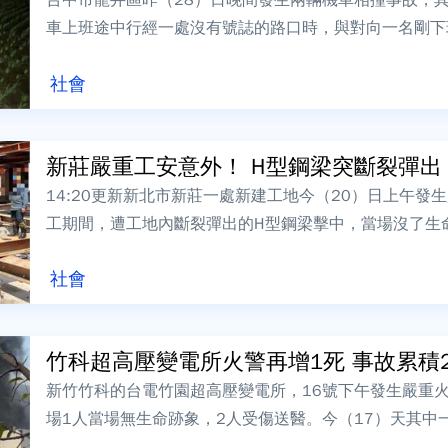
車上班途中行經一處沒有號誌的路口時，與對向一名剛下
帽的男子當場摔車，翻滾數圈，傷勢嚴重...
社會
新莊嚴重工安意外！ H型鋼梁突斷裂彈出「
14:20更新新北市新莊一處新建工地今（20）日上午發
工期間，遭工地內斷裂彈出的H型鋼梁擊中，當場沒了生
方已初步採證及調查，將會同勞檢處...
社會
竹科超高壓變電所火警再增1死 事故累積
新竹竹科的台電竹園超高壓變電所，16號下午發生嚴重
場1人當場無生命跡象，2人受傷送醫。今（17）天其中
搶救於下午2點半宣告不治。整起事故造...