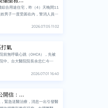
傷搶救...
樓綜合用途住宅，昨（4）天晚間11
林姓男子一度受困在內，警消人員到
2026.07.05 11:02
區打氣
前無呼吸心跳（OHCA），先被
院中。台大醫院院長余忠仁今
2026.07.01 16:40
開信：...
止，緊急送醫治療，消息一出引發醫