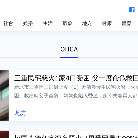
社會
娛樂
生活
氣象
地方
健康
體育
OHCA
三重民宅惡火1家4口受困 父一度命危救回、
新北市三重區三民街上今（1）天清晨發生民宅火警，火
困，救出時父子命危，媽媽也陷入昏迷，所幸夫妻兩人都已
A搶救中。凌晨5點多民宅突然竄出惡火...
地方