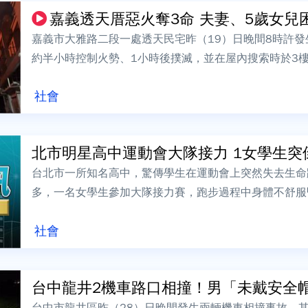
嘉義透天厝惡火奪3命 夫妻、5歲女兒困陽
嘉義市大雅路二段一處透天民宅昨（19）日晚間8時許
約半小時控制火勢、1小時後撲滅，並在屋內搜索時於3
高爾夫球場擔任工程師的翁姓父親、擔任...
社會
北市明星高中運動會大隊接力 1女學生突倒地
台北市一所知名高中，驚傳學生在運動會上突然失去生命
多，一名女學生參加大隊接力賽，跑步過程中身體不舒服
醫。經過搶救後已經恢復意識，詳細原因仍有待...
社會
台中龍井2機車路口相撞！男「未戴安全帽」
台中市龍井區昨（28）日晚間發生兩輛機車相撞事故，其