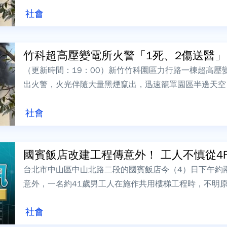
社會
竹科超高壓變電所火警「1死、2傷送醫」！ 
（更新時間：19：00）新竹竹科園區力行路一棟超高壓
出火警，火光伴隨大量黑煙竄出，迅速籠罩園區半邊天空
有1人OHCA送醫後宣告不治，另有...
社會
國賓飯店改建工程傳意外！ 工人不慎從4F墜
台北市中山區中山北路二段的國賓飯店今（4）日下午約
意外，一名約41歲男工人在施作共用樓梯工程時，不明
人見狀立即報警，救護人員到場時，該工人...
社會