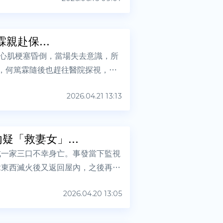
親赴保...
心肌梗塞昏倒，當場失去意識，所
命，何篤霖隨後也趕往醫院探視，同
2026.04.21 13:13
「救妻女」...
成一家三口不幸身亡。事發當下監視
拿東西滅火後又返回屋內，之後再也
2026.04.20 13:05