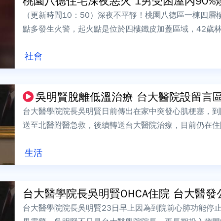
桃園八德住宅深夜惡火 1男受困屋內90%燒
（更新時間10：50）深夜不平靜！桃園八德區一棟四層
點多發生火警，起火點是位於四樓鐵皮加蓋區域，42歲
場立刻進入將人救出，但男子已呈現...
社會
吳明賢脫離低溫治療 台大醫院設留言
台大醫學院院長吳明賢日前傳出在家中突發心肌梗塞，到院
送至北醫附醫急救，後續轉送台大醫院治療，目前仍在住
（1）日透露，吳明賢大部分身體功能已逐步恢...
生活
台大醫學院長吳明賢OHCA住院 台大醫發公
台大醫學院院長吳明賢23日早上因為到院前心肺功能停