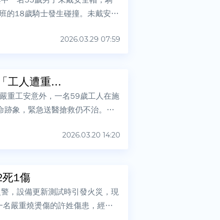
班的18歲騎士發生碰撞。未戴安全
2026.03.29 07:59
工人遭重...
生嚴重工安意外，一名59歲工人在施
命跡象，緊急送醫搶救仍不治。警
2026.03.20 14:20
2死1傷
火警，設備更新測試時引發火災，現
一名嚴重燒燙傷的許姓傷患，經過