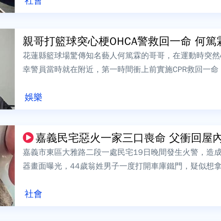
社會
親哥打籃球突心梗OHCA警救回一命 何篤霖
花蓮縣籃球場驚傳知名藝人何篤霖的哥哥，在運動時突然
幸警員當時就在附近，第一時間衝上前實施CPR救回一
時親自去保安隊致謝。灰衣男子和球友正在...
娛樂
嘉義民宅惡火一家三口喪命 父衝回屋內疑
嘉義市東區大雅路二段一處民宅19日晚間發生火警，造
器畫面曝光，44歲翁姓男子一度打開車庫鐵門，疑似想
沒有從火場中出來；另有畫面拍下鄰居發...
社會