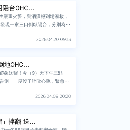
台OHC...
發生嚴重火警，警消獲報到場灌救，
樓發現一家三口倒臥陽台，分別為在
2026.04.20 09:13
OHC...
跡象送醫！今（9）天下午三點
昏倒，一度沒了呼吸心跳，緊急送
2026.04.09 20:20
摔翻 送...
中一名55歲男子未戴安全帽，騎