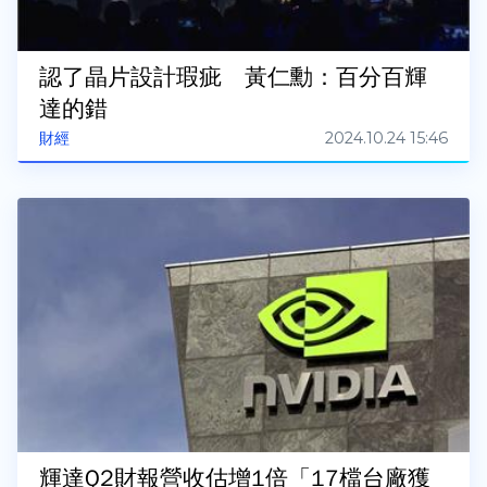
認了晶片設計瑕疵 黃仁勳：百分百輝
達的錯
2024.10.24 15:46
財經
輝達Q2財報營收估增1倍「17檔台廠獲