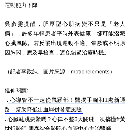
運動能力下降
吳彥雯提醒，肥厚型心肌病變不只是「老人
病」，許多年輕患者平時外表健康，卻可能潛藏
心臟風險。若反覆出現運動不適、暈厥或不明原
因胸悶，應及早檢查，避免錯過治療時機。
（記者李政純、圖片來源：motionelements）
延伸閱讀:
.
心導管不一定從鼠蹊部！醫揭手腕和1處新通
路，幫助降低出血與併發症風險
.
心臟亂跳要緊嗎？心律不整3大關鍵一次搞懂ft黃
世炘醫師 國泰綜合醫院心血管中心主治醫師