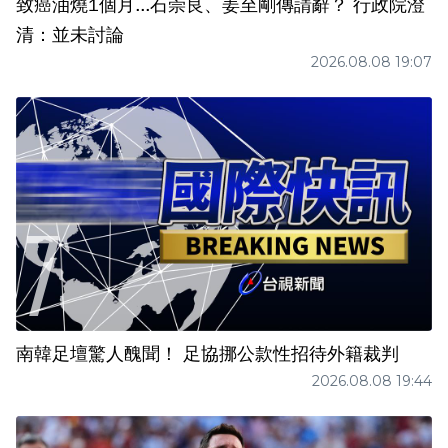
致癌油燒1個月...石崇良、姜至剛傳請辭？ 行政院澄
清：並未討論
2026.08.08 19:07
南韓足壇驚人醜聞！ 足協挪公款性招待外籍裁判
2026.08.08 19:44