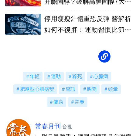
升膽固醇？破解高膽固醇7大迷
思，別讓錯誤觀念傷害心血管
停用瘦瘦針體重恐反彈 醫解析
如何不復胖：運動習慣比節食
更重要
年輕
運動
猝死
心臟病
肥厚型心肌病變
警訊
胸悶
頭暈
健康
常春
常春月刊
台視