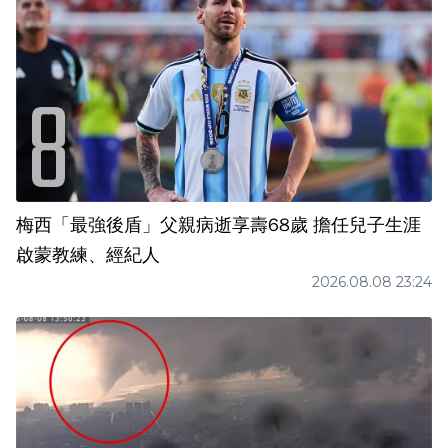
梅西「最強後盾」父親病逝享壽68歲 擔任兒子生涯
啟蒙教練、經紀人
2026.08.08 23:24