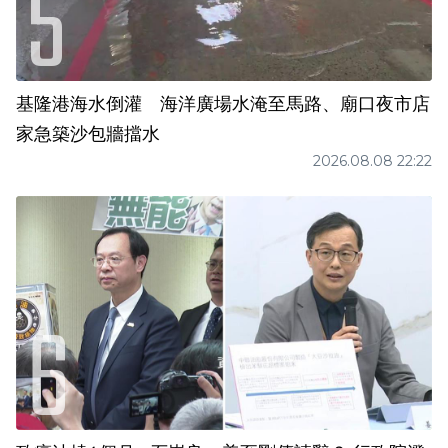
基隆港海水倒灌 海洋廣場水淹至馬路、廟口夜市店
家急築沙包牆擋水
2026.08.08 22:22