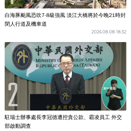
白海豚颱風恐吹7-8級強風 淡江大橋將於今晚21時封
閉人行道及機車道
2026.08.08 18:32
駐瑞士辦事處長李冠德遭控貪公款、霸凌員工 外交
部啟動調查