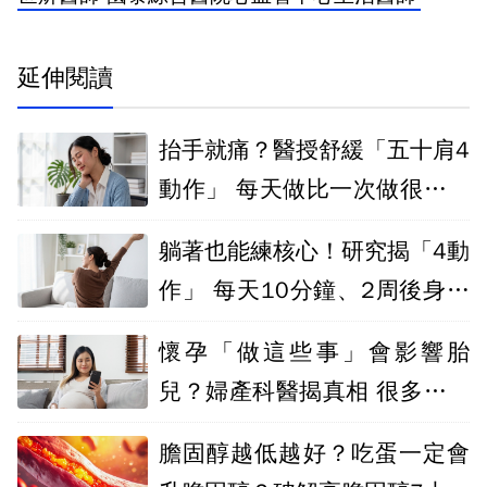
延伸閱讀
抬手就痛？醫授舒緩「五十肩4
動作」 每天做比一次做很多有
效
躺著也能練核心！研究揭「4動
作」 每天10分鐘、2周後身體
出現變化
懷孕「做這些事」會影響胎
兒？婦產科醫揭真相 很多媽咪
都白焦慮了
膽固醇越低越好？吃蛋一定會