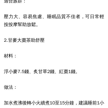
適合族群：
壓力大、容易焦慮、睡眠品質不佳者，可日常輕
按按摩幫助放鬆。
2.
甘麥大棗茶助舒壓
材料：
浮小麥
7.5
錢、炙甘草
2
錢、紅棗
1
錢。
做法：
加水煮沸後轉小火續煮
10
至
15
分鐘，建議睡前
1
小