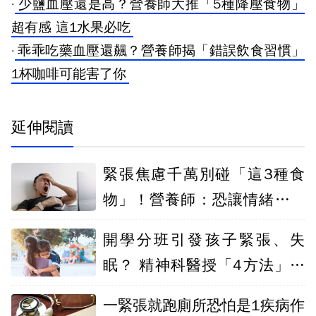
·
少鹽血壓還是高？營養師大推「5種降壓食物」
超有感 這1水果必吃
·
乖乖吃藥血壓還飆？營養師揭「錯誤飲食習慣」
1杯咖啡可能害了你
延伸閱讀
緊張焦慮千萬別碰「這3種食
物」！營養師：恐讓情緒更崩
潰 咖啡上榜
開學分班引發孩子緊張、失
眠？ 精神科醫授「4方法」快
速適應新環境
一緊張就跑廁所恐怕是1疾病作