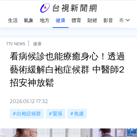
樂
生活
氣象
地方
健康
體育
財經
影音
專題
TTV NEWS
健康
看病候診也能療癒身心！透過
藝術緩解白袍症候群 中醫師2
招安神放鬆
2026.05.12 17:32
白袍症候群
緊張
焦慮