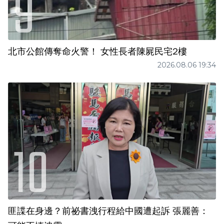
北市公館傳奪命火警！ 女性長者陳屍民宅2樓
2026.08.06 19:34
匪諜在身邊？前祕書洩行程給中國遭起訴 張麗善：