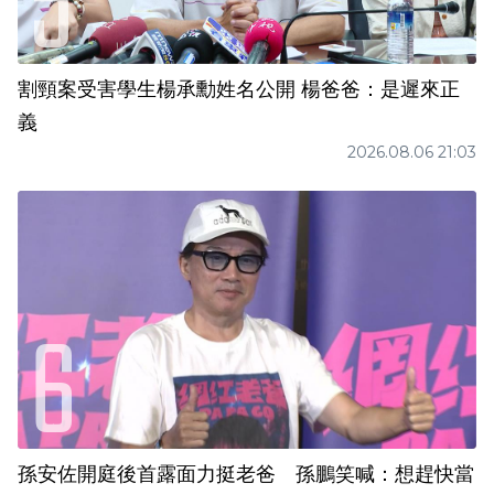
割頸案受害學生楊承勳姓名公開 楊爸爸：是遲來正
義
2026.08.06 21:03
孫安佐開庭後首露面力挺老爸 孫鵬笑喊：想趕快當