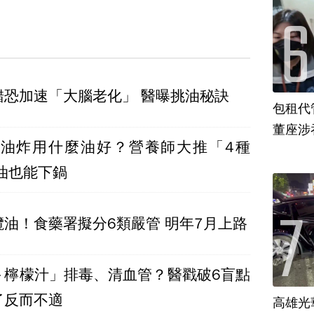
錯恐加速「大腦老化」 醫曝挑油秘訣
包租代
董座涉
.油炸用什麼油好？營養師大推「4種
油也能下鍋
油！食藥署擬分6類嚴管 明年7月上路
＋檸檬汁」排毒、清血管？醫戳破6盲點
了反而不適
高雄光