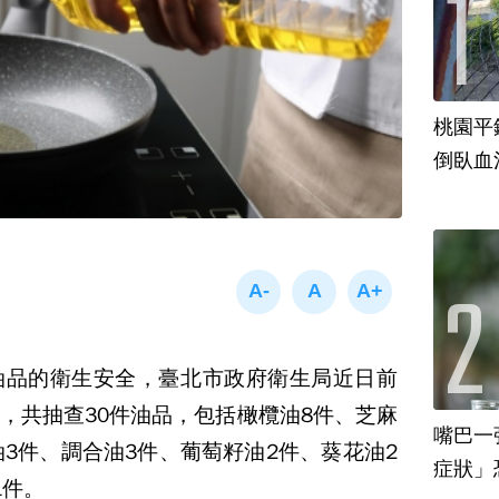
桃園平
倒臥血
油品的衛生安全，臺北市政府衛生局近日前
，共抽查
30
件油品，包括橄欖油
8
件、芝麻
嘴巴一
油
3
件、調合油
3
件、葡萄籽油
2
件、葵花油
2
1
件。