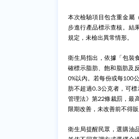
本次檢驗項目包含重金屬
步進行產品標示查核。結
規定，未檢出異常情形。
衛生局指出，依據「包裝
確標示脂肪、飽和脂肪及
0%
以內。若每份或每
100
肪不超過
0.3
公克者，可標
管理法》第
22
條裁罰，最
限期改善，未改善前不得販
衛生局提醒民眾，選購油