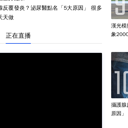
腺反覆發炎？泌尿醫點名「5大原因」 很多
天天做
漢光模
象20
正在直播
攝護腺