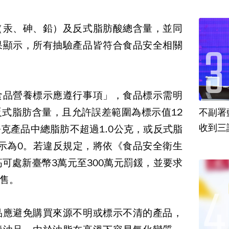
（汞、砷、鉛）及反式脂肪酸總含量，並同
果顯示，所有抽驗產品皆符合食品安全相關
食品營養標示應遵行事項」，食品標示需明
反式脂肪含量，且允許誤差範圍為標示值
12
不副署
收到三
公克產品中總脂肪不超過
1.0
公克，或反式脂
示為
0
。若違反規定，將依《食品安全衛生
高可處新臺幣
3
萬元至
300
萬元罰鍰，並要求
售。
品應避免購買來源不明或標示不清的產品，