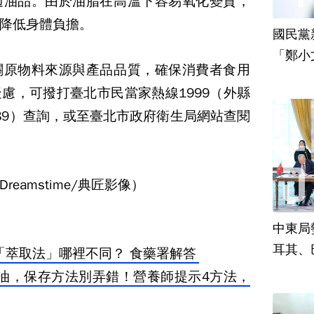
適油品。由於油脂在高溫下容易氧化變質，
降低身體負擔。
國民黨
「鄭小
關原物料來源與產品品質，確保消費者食用
責
疑慮，可撥打臺北市民當家熱線
1999
（外縣
89
）查詢，或至臺北市政府衛生局網站查閱
eamstime/典匠影像）
中東局
耳其、
「萃取法」哪裡不同？ 食藥署解答
油，保存方法別弄錯！營養師提示4方法，