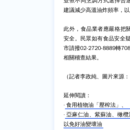
並依不同烹調方式選擇合
建議減少高溫油炸頻率，以
此外，食品業者應嚴格把
安全。民眾如有食品安全
市請撥
02-2720-8889
轉
70
相關稽查結果。
（記者李政純、圖片來源：Dr
延伸閱讀：
·
食用植物油「壓榨法」、
·
亞麻仁油、紫蘇油、橄欖
以免好油變壞油