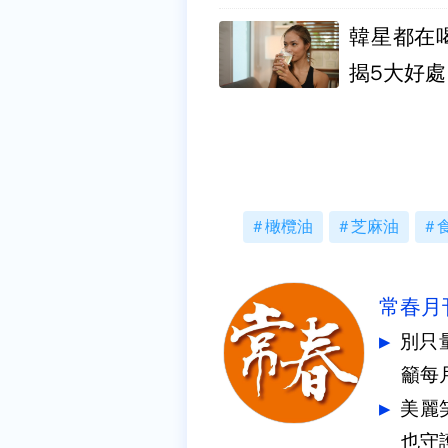
韓星都在
揭5大好處
橄欖油
芝麻油
常春月
別只
籲每
美麗
也守