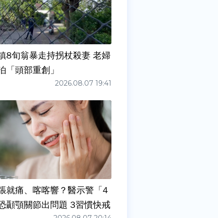
鎮8旬翁暴走持拐杖殺妻 老婦
泊「頭部重創」
2026.08.07 19:41
張就痛、喀喀響？醫示警「4
症狀」恐顳顎關節出問題 3習慣快戒