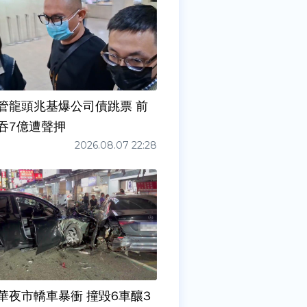
管龍頭兆基爆公司債跳票 前
吞7億遭聲押
2026.08.07 22:28
華夜市轎車暴衝 撞毀6車釀3