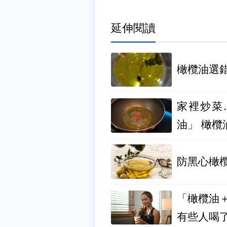
延伸閱讀
橄欖油選
家裡炒菜
油」 橄欖
防黑心橄欖
「橄欖油
有些人喝