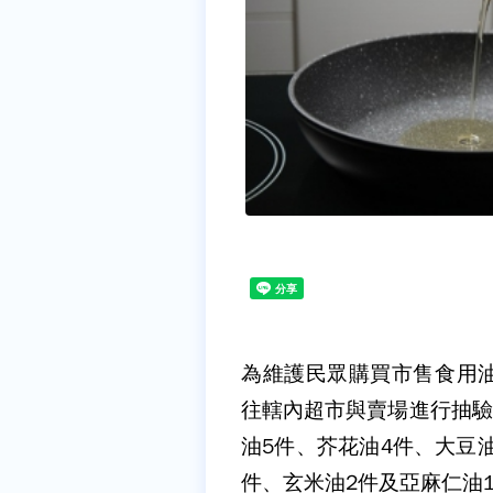
為維護民眾購買市售食用
往轄內超市與賣場進行抽驗
油
5
件、芥花油
4
件、大豆
件、玄米油
2
件及亞麻仁油