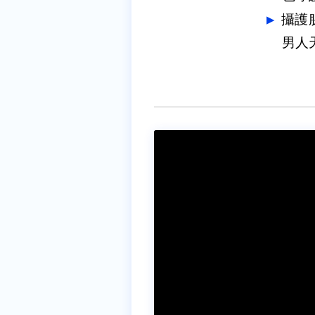
攝護
男人