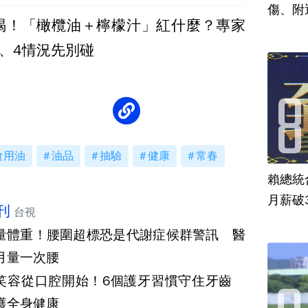
傷、附
喝！「橄欖油＋檸檬汁」紅什麼？專家
、4情況先別碰
食用油
油品
抽驗
健康
常春
賴總統
月薪破
刊
台視
量體重！腰圍超標恐是代謝症候群警訊 醫
月量一次腰
笑容從口腔開始！6個護牙習慣守住牙齒
護全身健康