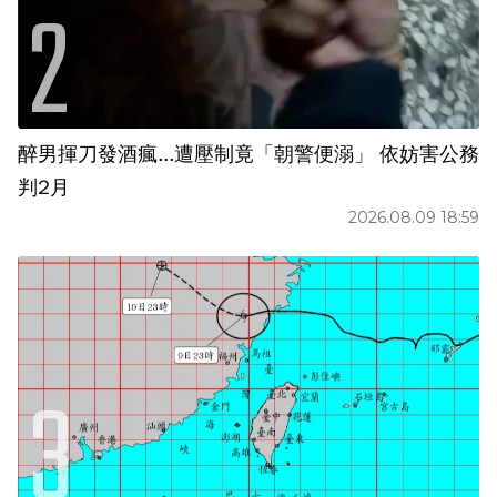
醉男揮刀發酒瘋...遭壓制竟「朝警便溺」 依妨害公務
判2月
2026.08.09 18:59