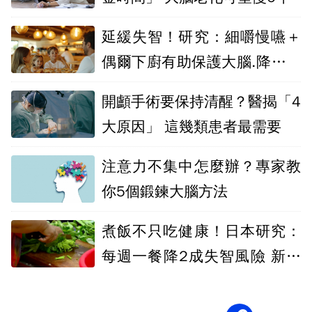
延緩失智！研究：細嚼慢嚥＋
偶爾下廚有助保護大腦.降低認
知退化風險
開顱手術要保持清醒？醫揭「4
大原因」 這幾類患者最需要
注意力不集中怎麼辦？專家教
你5個鍛鍊大腦方法
煮飯不只吃健康！日本研究：
每週一餐降2成失智風險 新手
超過6成