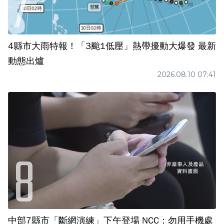
4縣市大雨特報！「3颱1低壓」熱帶擾動大爆發 最新
動態出爐
2026.08.10 07:41
中部7縣市「斷網演練」下午登場 NCC：勿用手機處