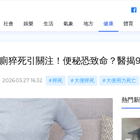
社會
娛樂
生活
氣象
地方
健康
體育
廁猝死引關注！便秘恐致命？醫揭
2026.03.27 16:32
猝死
大便猝死
大便用力死亡
熱門新