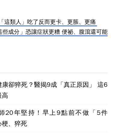
名「這類人」吃了反而更卡、更脹、更痛
這些成分」恐讓症狀更糟 便祕、腹瀉還可能
健康卻猝死？醫揭9成「真正原因」 這6
最高
師20年堅持！早上9點前不做「5件
心梗、猝死