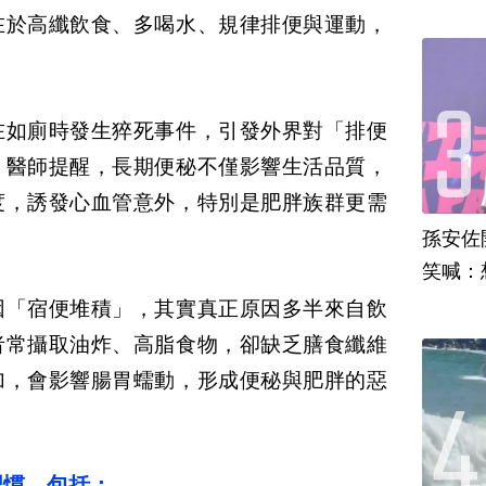
在於高纖飲食、多喝水、規律排便與運動，
在如廁時發生猝死事件，引發外界對「排便
。醫師提醒，長期便秘不僅影響生活品質，
度，誘發心血管意外，特別是肥胖族群更需
孫安佐
笑喊：
因「宿便堆積」，其實真正原因多半來自飲
者常攝取油炸、高脂食物，卻缺乏膳食纖維
加，會影響腸胃蠕動，形成便秘與肥胖的惡
習慣，包括：