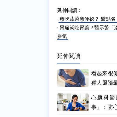
延伸閱讀：
·
愈吃蔬菜愈便祕？ 醫點
·
胃痛就吃胃藥？醫示警「
脹氣
延伸閱讀
看起來很
種人風險
心臟科醫
事」：防