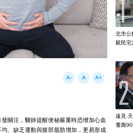
北市公
屍民宅
遠見‧
引發關注，醫師提醒便秘嚴重時恐增加心血
耆壽9
不均、缺乏運動與腹部脂肪增加，更易形成