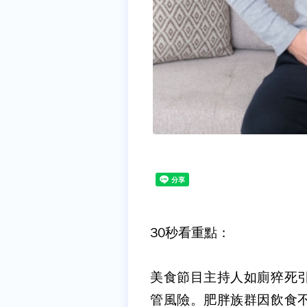
30
秒看重點：
美食節目主持人如廁猝死
管風險。肥胖族群因飲食