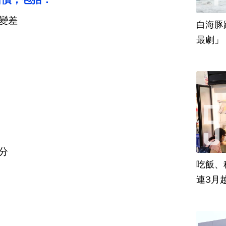
變差
白海豚
最劇」
分
吃飯、租
連3月