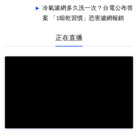
冷氣濾網多久洗一次？台電公布答
案 「1晾乾習慣」恐害濾網報銷
正在直播