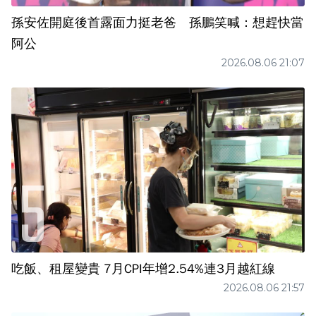
孫安佐開庭後首露面力挺老爸 孫鵬笑喊：想趕快當
阿公
2026.08.06 21:07
吃飯、租屋變貴 7月CPI年增2.54%連3月越紅線
2026.08.06 21:57