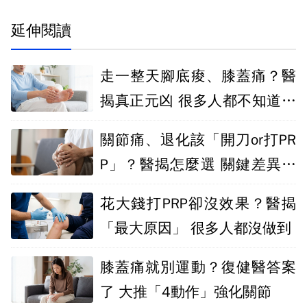
延伸閱讀
走一整天腳底痠、膝蓋痛？醫
揭真正元凶 很多人都不知道是
它惹禍
關節痛、退化該「開刀or打PR
P」？醫揭怎麼選 關鍵差異一
次看
花大錢打PRP卻沒效果？醫揭
「最大原因」 很多人都沒做到
膝蓋痛就別運動？復健醫答案
了 大推「4動作」強化關節