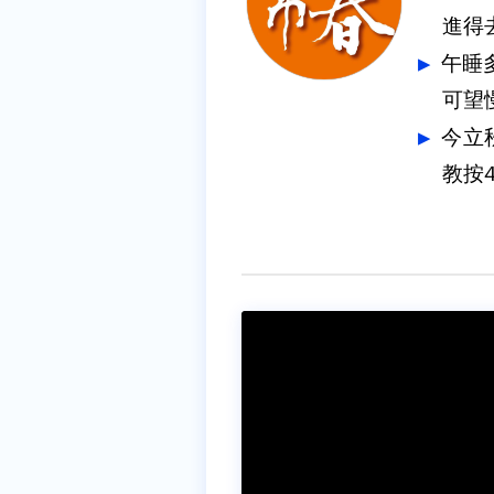
進得
午睡多
可望
今立
教按