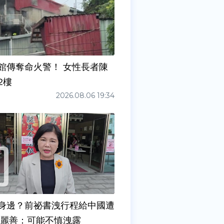
館傳奪命火警！ 女性長者陳
2樓
2026.08.06 19:34
身邊？前祕書洩行程給中國遭
張麗善：可能不慎洩露