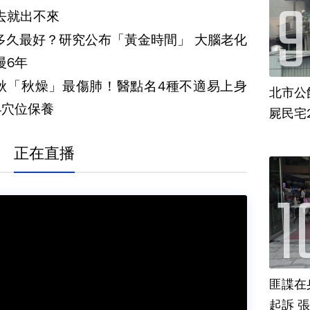
去就出不來
久最好？研究公布「黃金時間」 大腦老化
慢6年
秋「秋燥」最傷肺！醫點名4種不適易上身
北市公
4穴位保養
屍民宅
正在直播
匪諜在
起訴 