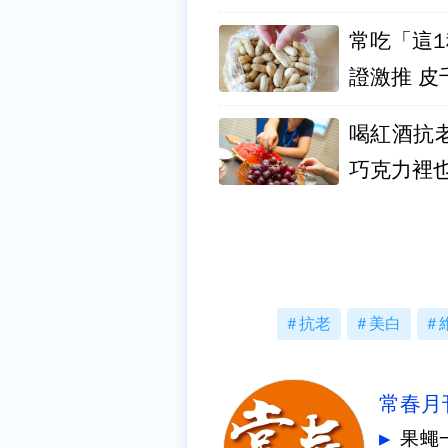
常吃「這
證激
喝紅酒抗
巧克力裡
抗老
美白
常春月
果蠅