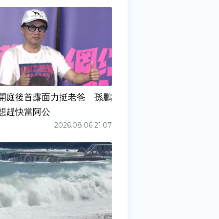
開庭後首露面力挺老爸 孫鵬
想趕快當阿公
2026.08.06 21:07