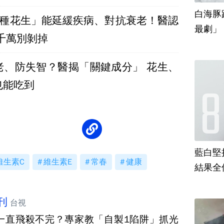
白海豚
1種花生」能延緩疾病、對抗衰老！醫認
最劇」
推 皮千萬別剝掉
老、防失智？醫揭「關鍵成分」 花生、
也能吃到
藍白堅
維生素C
維生素E
常春
健康
結果全
刊
台視
一直飛殺不完？專家教「自製1陷阱」抓光