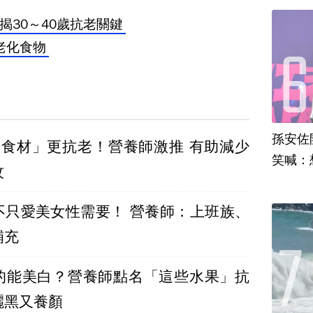
揭30～40歲抗老關鍵
老化食物
孫安佐
4食材」更抗老！營養師激推 有助減少
笑喊：
紋
不只愛美女性需要！ 營養師：上班族、
補充
的能美白？營養師點名「這些水果」抗
曬黑又養顏