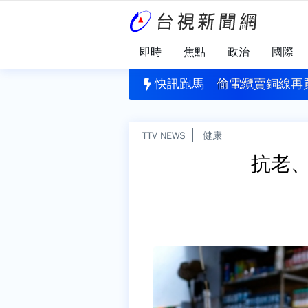
即時
焦點
政治
國際
何時
再+1 蘇巧慧證實蔡英文出任競總主委
快訊跑馬
偷電纜賣銅線再
TTV NEWS
健康
抗老