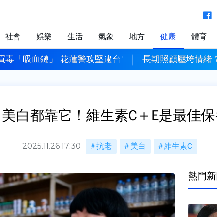
社會
娛樂
生活
氣象
地方
健康
體育
買毒「吸血鏈」 花蓮警攻堅逮台電電纜竊盜集團
長期照顧壓垮情緒？
、美白都靠它！維生素C＋E是最佳保
2025.11.26 17:30
抗老
美白
維生素C
熱門新