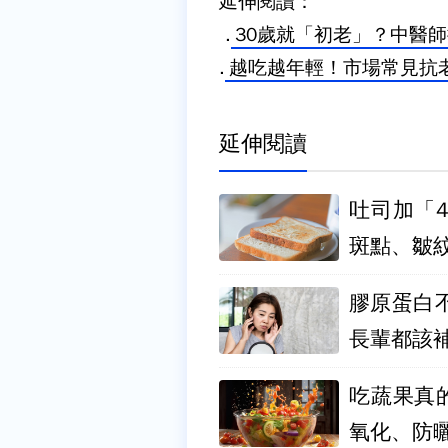
延伸閱讀：
.
30歲就「初老」？中醫師
.
越吃越年輕！市場常見抗
延伸閱讀
吐司加「
斑點、皺
膠原蛋白
長輩都該
吃蔬果真
氧化、防