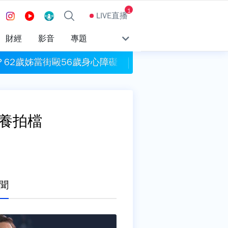
1
LIVE直播
財經
影音
專題
62歲姊當街毆56歲身心障礙弟 腳踹、拖路邊潑水
40度高溫成日常
養拍檔
聞