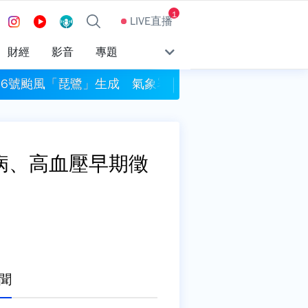
1
LIVE直播
財經
影音
專題
16號颱風「琵鷺」生成 氣象署：對台無直接影響
梅西返國與父親豪爾
病、高血壓早期徵
聞