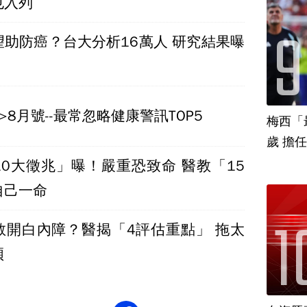
也入列
望助防癌？台大分析16萬人 研究結果曝
>8月號--最常忽略健康警訊TOP5
梅西「
歲 擔
10大徵兆」曝！嚴重恐致命 醫教「15
自己一命
敢開白內障？醫揭「4評估重點」 拖太
煩