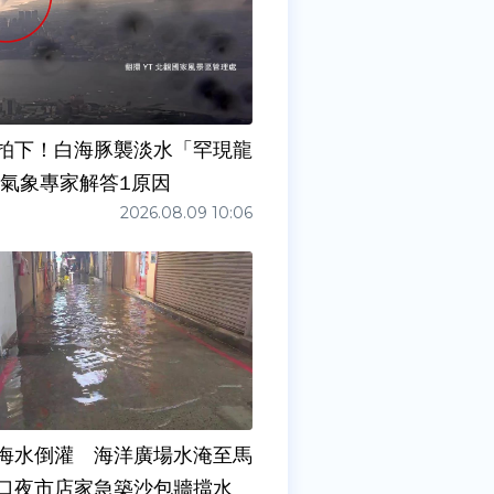
拍下！白海豚襲淡水「罕現龍
 氣象專家解答1原因
2026.08.09 10:06
海水倒灌 海洋廣場水淹至馬
口夜市店家急築沙包牆擋水