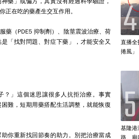
陽神藥」或偏方，其實沒有經過科學驗證，
你正在吃的藥產生交互作用。
服藥（
PDE5
抑制劑）、陰莖震波治療、荷
點是「找對問題、對症下藥」，才能安全又
直播全
捲風」
子？」這個迷思讓很多人抗拒治療。事實
起困難，短期用藥搭配生活調整，就能恢復
基隆港
幫助你重新找回節奏的助力。別把治療當成
路、廟