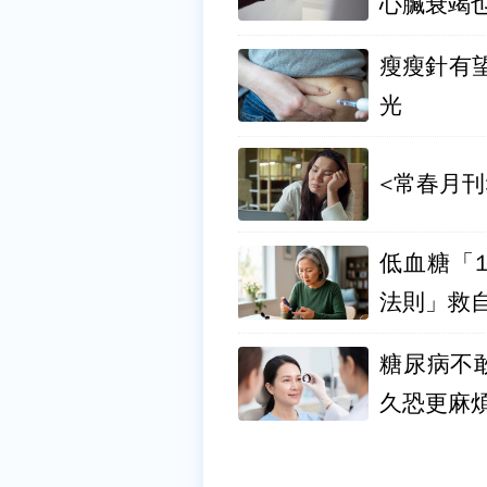
心臟衰竭
瘦瘦針有
光
<常春月刊
低血糖「
法則」救
糖尿病不
久恐更麻