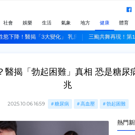
社會
娛樂
生活
氣象
地方
健康
體育
性慾下降！醫揭「3大變化」 乳房變大也中了
三颱共舞再現！第
？醫揭「勃起困難」真相 恐是糖尿
兆
2025.10.06 16:59
糖尿病
高血壓
勃起困難
熱門新