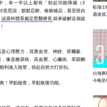
中，有一半以上都有「勃起功能障礙（
E
駐瑞士
好意思說，默默忍耐、偷偷補品，甚至怪自
霸凌員
，
泌尿科體系戴定恩醫療長
就來破解這個超
！
就是心理壓力，其實血管、神經、荷爾蒙、
起，像是糖尿病、高血壓、心臟病、睪固酮
順利進入陰莖，勃起自然大打折扣。
白海豚
今晚至
救！早點檢查，早點恢復功能。