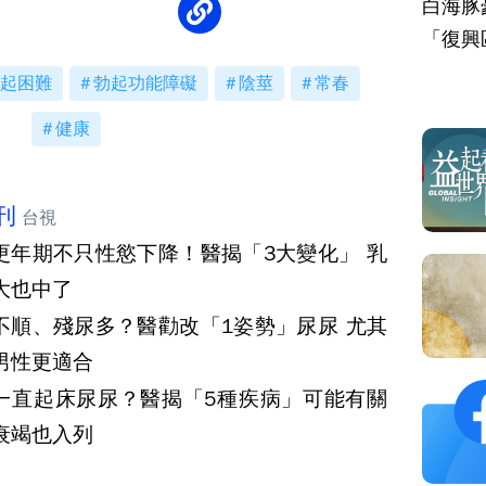
白海豚
「復興
起困難
勃起功能障礙
陰莖
常春
健康
刊
台視
更年期不只性慾下降！醫揭「3大變化」 乳
大也中了
不順、殘尿多？醫勸改「1姿勢」尿尿 尤其
男性更適合
一直起床尿尿？醫揭「5種疾病」可能有關
衰竭也入列