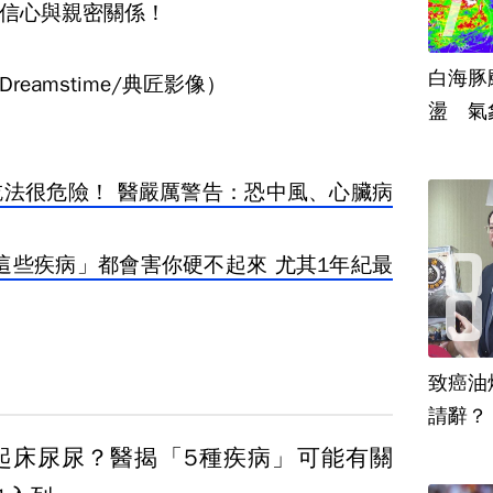
信心與親密關係！
白海豚
eamstime/典匠影像）
盪 氣
吃法很危險！ 醫嚴厲警告：恐中風、心臟病
這些疾病」都會害你硬不起來 尤其1年紀最
致癌油
起床尿尿？醫揭「5種疾病」可能有關