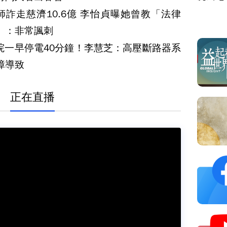
師詐走慈濟10.6億 李怡貞曝她曾教「法律
」：非常諷刺
院一早停電40分鐘！李慧芝：高壓斷路器系
障導致
正在直播