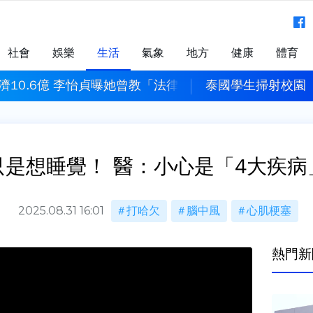
社會
娛樂
生活
氣象
地方
健康
體育
濟10.6億 李怡貞曝她曾教「法律倫理」：非常諷刺
泰國學生掃射校園「
只是想睡覺！ 醫：小心是「4大疾病
2025.08.31 16:01
打哈欠
腦中風
心肌梗塞
熱門新