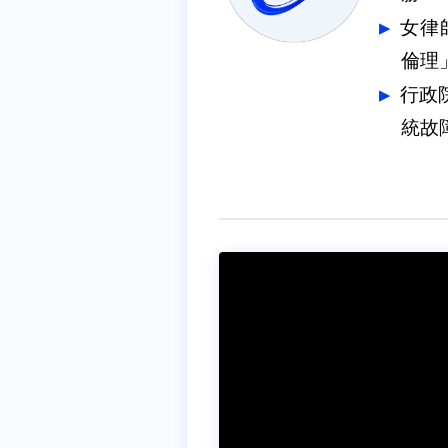
女律
倫理
行政
統故