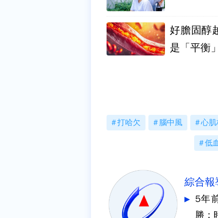
好膽固醇
是「平衡
打哈欠
腦中風
心肌
低
綜合報
5年
勝：