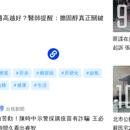
越高越好？醫師提醒：膽固醇真正關鍵
」
匪諜在
起訴 
梗塞
肝炎
糖尿病
肝硬化
缺氧
血糖
健康
生活
導
台視新聞
前苦勸！陳時中示警採購疫苗有詐騙 王必
北市公
屍民宅
時間久看出睿智