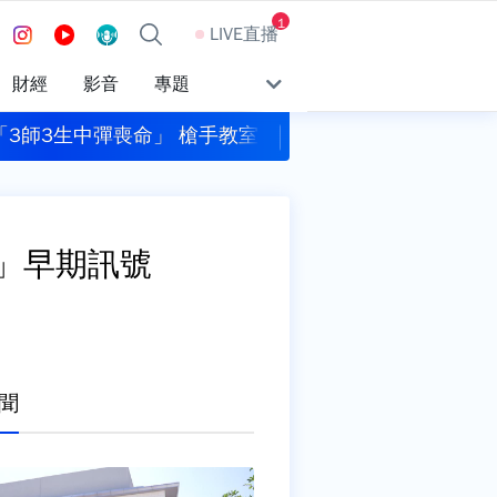
1
LIVE直播
財經
影音
專題
3師3生中彈喪命」 槍手教室內自戕亡
5年前苦勸！陳時
」早期訊號
聞