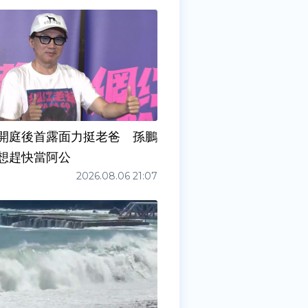
開庭後首露面力挺老爸 孫鵬
想趕快當阿公
2026.08.06 21:07