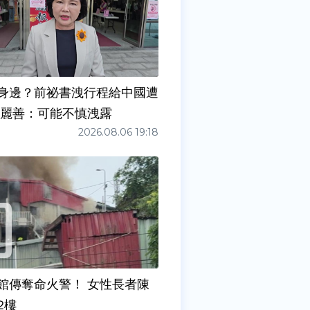
身邊？前祕書洩行程給中國遭
張麗善：可能不慎洩露
2026.08.06 19:18
館傳奪命火警！ 女性長者陳
2樓