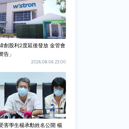
緯創股利2度延後發放 金管會
警告」
2026.08.06 23:00
受害學生楊承勳姓名公開 楊