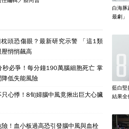
責任編輯／蔡尚晉
白海豚
最劇」
個枕頭恐傷眼？最新研究示警 「這1類
眼壓悄悄飆高
分秒必爭！每分鐘190萬腦細胞死亡 掌
間降低失能風險
藍白堅
不只心悸！8旬婦腦中風竟揪出巨大心臟
結果全
危險！血小板過高恐引發腦中風與血栓