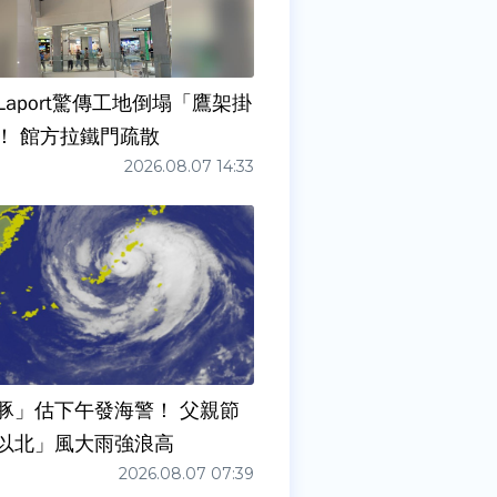
Laport驚傳工地倒塌「鷹架掛
！ 館方拉鐵門疏散
2026.08.07 14:33
豚」估下午發海警！ 父親節
以北」風大雨強浪高
2026.08.07 07:39