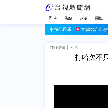
即時
焦點
政治
國際
詐！ 陳時中嘆：當時苦口婆心卻成特定政治人物武器
快訊跑馬
女律師詐走慈
TTV NEWS
生活
打哈欠不