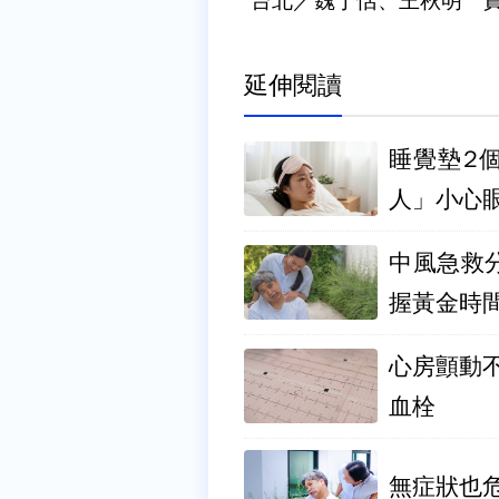
台北／魏于恬、王秋明 
延伸閱讀
睡覺墊2
人」小心
中風急救
握黃金時
心房顫動
血栓
無症狀也