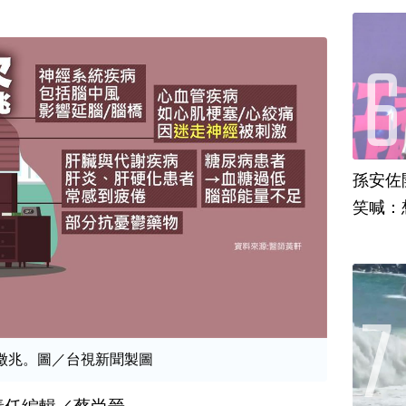
孫安佐
笑喊：
徵兆。圖／台視新聞製圖