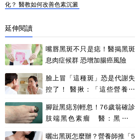
化？ 醫教如何改善色素沉澱
延伸閱讀
嘴唇黑斑不只是痣！醫揭黑斑
息肉症候群 恐增加腸癌風險
臉上冒「這種斑」恐是代謝失
控了！ 醫揪：「這些營養食
物」正推你一把
腳趾黑痣別輕忽！76歲翁確診
肢端黑色素瘤 醫：黑斑擴
大、形狀不規則應速就醫
曬出黑斑怎麼辦？營養師推「5