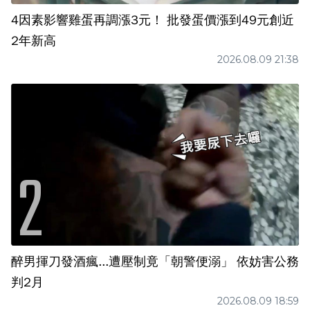
4因素影響雞蛋再調漲3元！ 批發蛋價漲到49元創近
2年新高
2026.08.09 21:38
醉男揮刀發酒瘋...遭壓制竟「朝警便溺」 依妨害公務
判2月
2026.08.09 18:59