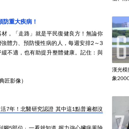
預防重大疾病！
器材，「走路」就是平民復健良方！無論你
增強體力、預防慢性病的人，每週安排
2
～
3
舒緩不適，也有助提升整體健康。記住：與
漢光模
象20
e/典匠影像）
活7年！北醫研究認證 其中這1點普遍都沒
到腳5部位」一看就知道 握力強心臟病風險