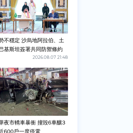
勢不穩定 沙烏地阿拉伯、土
巴基斯坦簽署共同防禦條約
2026.08.07 21:48
華夜市轎車暴衝 撞毀6車釀3
近600戶一度停電