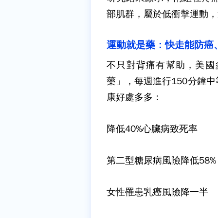
部肌群，屬於低衝擊運動，
運動就是藥：快走能防癌
不只對背痛有幫助，美國
藥」，每週進行
150
分鐘中
康好處多多：
降低
40%
心臟病致死率
第二型糖尿病風險降低
58%
女性罹患乳癌風險降一半