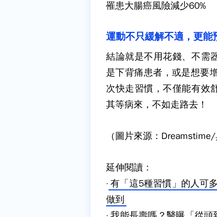
罹患大腸癌風險減少
60%
運動不只緩解不適，更能
結論就是不用花錢、不需
是下背痛患者，或是想要
次快走習慣，不僅能有效
其等病來，不如走路去！
（圖片來源：Dreamstim
延伸閱讀：
·
有「這5種習慣」的人可多
做到
·
我能長壽嗎？醫曝「從頭