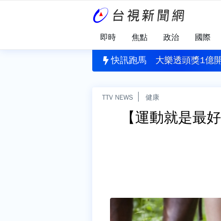
即時
焦點
政治
國際
園犯案
」揪出健康警訊！每4人就有1人需關懷
快訊跑馬
大樂透頭獎1億開
TTV NEWS
健康
【運動就是最好