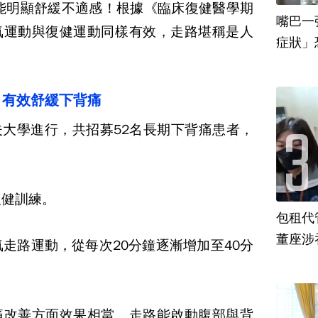
能明顯舒緩不適感！根據《臨床復健醫學期
嘴巴一
氧運動與復健運動同樣有效，走路堪稱是人
，有效舒緩下背痛
夫大學進行，共招募
52
名長期下背痛患者，
復健訓練。
包租代
董座涉
氧走路運動，從每次
20
分鐘逐漸增加至
40
分
痛改善方面效果相當。走路能啟動腹部與背