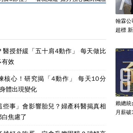
翰霖公
超標 
？醫授舒緩「五十肩4動作」 每天做比
多有效
練核心！研究揭「4動作」 每天10分
後身體出現變化
賴總統
這些事」會影響胎兒？婦產科醫揭真相
月薪破
都白焦慮了