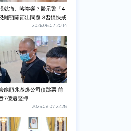
張就痛、喀喀響？醫示警「4
症狀」恐顳顎關節出問題 3習慣快戒
2026.08.07 20:14
管龍頭兆基爆公司債跳票 前
吞7億遭聲押
2026.08.07 22:28