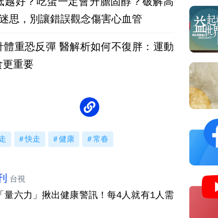
低越好？吃蛋一定會升膽固醇？破解高
大迷思，別讓錯誤觀念傷害心血管
針體重恐反彈 醫解析如何不復胖：運動
食更重要
走
快走
健康
常春
刊
台視
「量六力」揪出健康警訊！每4人就有1人需