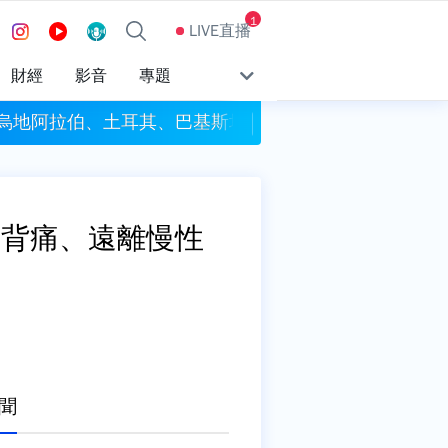
1
LIVE直播
財經
影音
專題
沙烏地阿拉伯、土耳其、巴基斯坦簽署共同防禦條約
今彩539頭獎開4注獎
下背痛、遠離慢性
聞