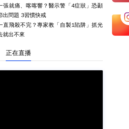
一張就痛、喀喀響？醫示警「4症狀」恐顳
顎關節出問題 3習慣快戒
一直飛殺不完？專家教「自製1陷阱」抓光
去就出不來
正在直播