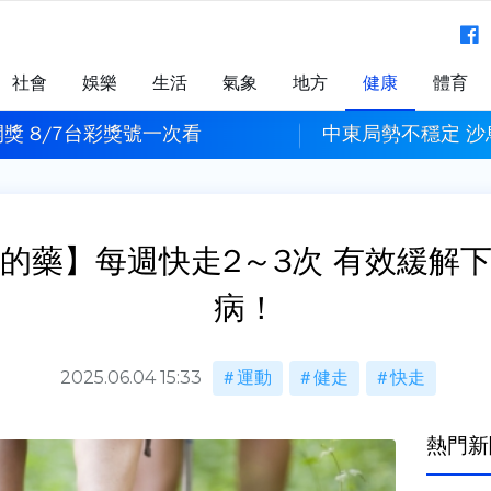
社會
娛樂
生活
氣象
地方
健康
體育
獎 8/7台彩獎號一次看
中東局勢不穩定 
的藥】每週快走2～3次 有效緩解
病！
2025.06.04 15:33
運動
健走
快走
熱門新