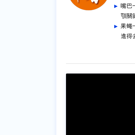
嘴巴
果蠅
進得