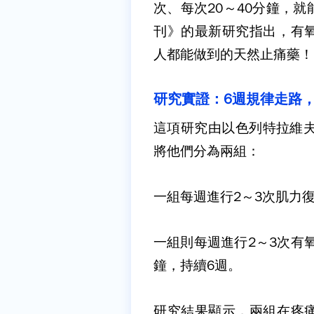
次、每次
20
～
40
分鐘，就
刊》的最新研究指出，有
人都能做到的天然止痛藥！
研究實證：
6
週規律走路
這項研究由以色列特拉維
將他們分為兩組：
一組每週進行
2
～
3
次肌力
一組則每週進行
2
～
3
次有
鐘，持續
6
週。
研究結果顯示，兩組在疼