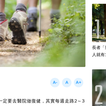
長者「
人就有
一定要去醫院做復健，其實每週走路
2
～
3