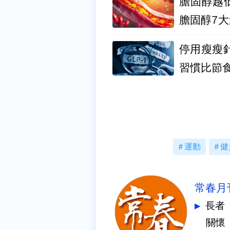
膽固醇越
膽固醇7
停用瘦瘦
習慣比節
運動
健
常春月
長者
關懷