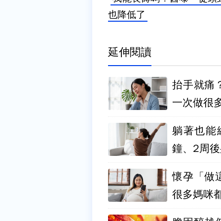
也降低了
延伸閱讀
抬手就痛
一次做很
躺著也能
鐘、2周
懷孕「做
很多媽咪