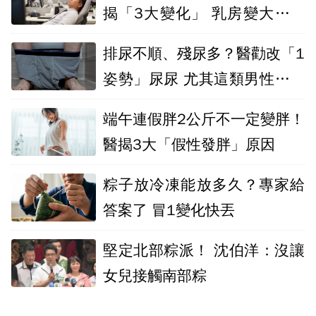
揭「3大變化」 乳房變大也中
了
排尿不順、殘尿多？醫勸改「1
姿勢」尿尿 尤其這類男性更適
合
端午連假胖2公斤不一定變胖！
醫揭3大「假性發胖」原因
粽子放冷凍能放多久？專家給
答案了 冒1變化快丟
堅定北部粽派！ 沈伯洋：沒讓
女兒接觸南部粽