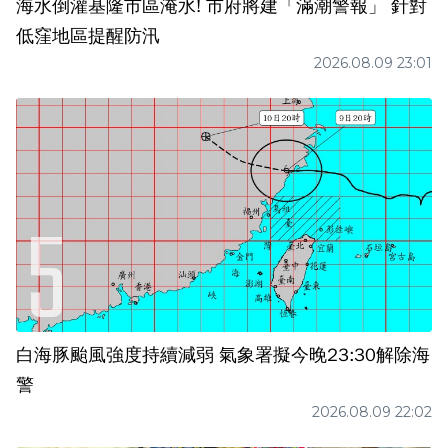
海水倒灌基隆市區淹水! 市府將建「滿潮警報」 針對
低窪地區提醒防汛
2026.08.09 23:01
白海豚颱風強度持續減弱 氣象署擬今晚23:30解除海
警
2026.08.09 22:02