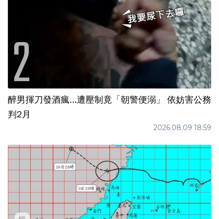
醉男揮刀發酒瘋...遭壓制竟「朝警便溺」 依妨害公務
判2月
2026.08.09 18:59